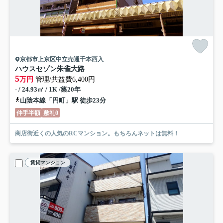
京都市上京区中立売通千本西入
ハウスセゾン朱雀大路
5
万円
管理/共益費6,400円
- / 24.93㎡ / 1K /築20年
山陰本線「円町」駅 徒歩23分
仲手半額
敷礼0
商店街近くの人気のRCマンション。もちろんネットは無料！
賃貸マンション