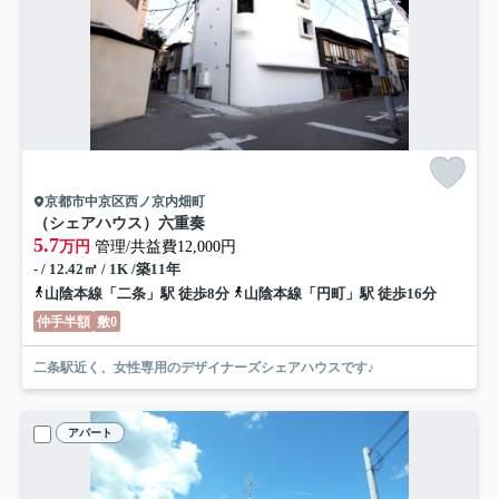
京都市中京区西ノ京内畑町
（シェアハウス）六重奏
5.7
万円
管理/共益費12,000円
- / 12.42㎡ / 1K /築11年
山陰本線「二条」駅 徒歩8分
山陰本線「円町」駅 徒歩16分
仲手半額
敷0
二条駅近く、女性専用のデザイナーズシェアハウスです♪
アパート