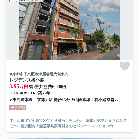
京都市下京区木津屋橋通大宮東入
レジデンス梅小路
3.95
万円
管理/共益費6,000円
- / 18.30㎡ / 1K /築31年
東海道本線「京都」駅 徒歩13分
山陰本線「梅小路京都西」駅 徒歩7分
仲手半額
オール電化で初めてのひとり暮らしも安心♪「京都」駅やショッピング
モール徒歩圏内！全室家具家電付きのセパレートマンション☆