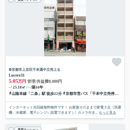
京都市上京区千本通中立売上る
Lucere31
5.05
万円
管理/共益費8,000円
- / 25.18㎡ / - /築16年
山陰本線「二条」駅 徒歩22分
京都市営バス「千本中立売停」バス停下車 徒歩1分
インターネット光回線無料物件です！ お家賃そのままで家電３点（洗濯
機、冷蔵庫、電子レンジ）設置できます )！ カメラ付き...
もっと見る
賃貸マンション