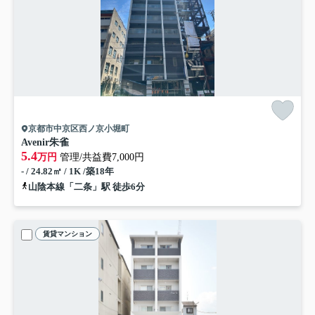
京都市中京区西ノ京小堀町
Avenir朱雀
5.4
万円
管理/共益費7,000円
- / 24.82㎡ / 1K /築18年
山陰本線「二条」駅 徒歩6分
賃貸マンション