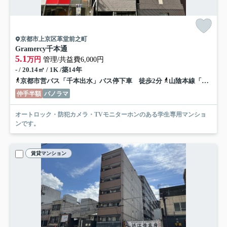
京都市上京区革堂前之町
Gramercy千本通
5.1
万円
管理/共益費6,000円
- / 20.14㎡ / 1K /築14年
京都市営バス「千本出水」バス停下車 徒歩2分
山陰本線「二条」駅 徒歩18分
仲手半額
パノラマ
オートロック・防犯カメラ・TVモニターホンのある学生専用マンショ
ンです。
賃貸マンション