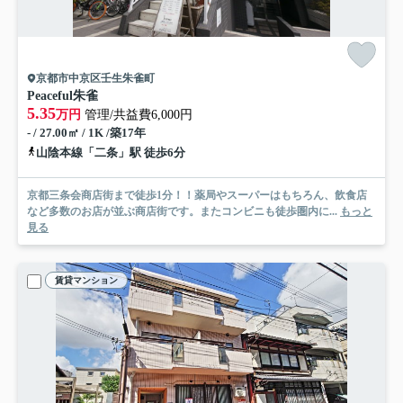
京都市中京区壬生朱雀町
Peaceful朱雀
5.35
万円
管理/共益費6,000円
- / 27.00㎡ / 1K /築17年
山陰本線「二条」駅 徒歩6分
京都三条会商店街まで徒歩1分！！薬局やスーパーはもちろん、飲食店
など多数のお店が並ぶ商店街です。またコンビニも徒歩圏内に...
もっと
見る
賃貸マンション