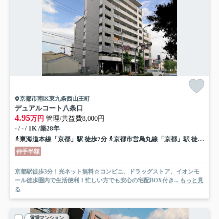
京都市南区東九条西山王町
デュアルコート八条口
4.95
万円
管理/共益費8,000円
- / - / 1K /築28年
東海道本線「京都」駅 徒歩7分
京都市営烏丸線「京都」駅 徒歩5分
仲手半額
京都駅徒歩3分！光ネット無料☆コンビニ、ドラッグストア、イオンモ
ール徒歩圏内で生活便利！忙しい方でも安心の宅配BOX付き...
もっと見
る
賃貸マンション