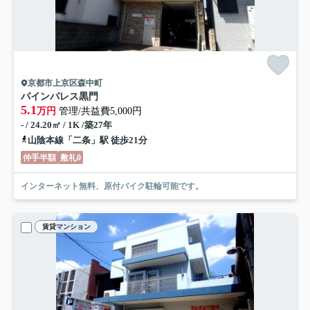
京都市上京区森中町
パインパレス黒門
5.1
万円
管理/共益費5,000円
- / 24.20㎡ / 1K /築27年
山陰本線「二条」駅 徒歩21分
仲手半額
敷礼0
インターネット無料、原付バイク駐輪可能です。
賃貸マンション