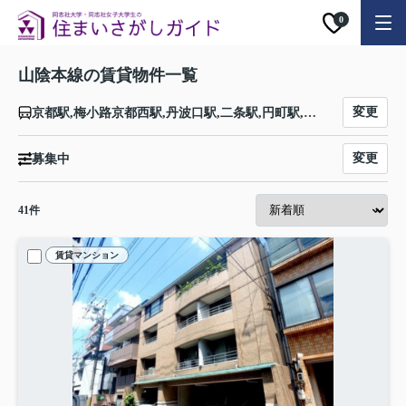
0
山陰本線の賃貸物件一覧
変更
京都駅,梅小路京都西駅,丹波口駅,二条駅,円町駅,花園駅,太秦駅,嵯峨嵐山駅,保津峡駅,馬堀駅,亀岡駅,並河駅,千代川駅,八木駅,吉富駅,園部駅,船岡駅,日吉駅,鍼灸大学前駅,胡麻駅,下山駅,和知駅,安栖里駅,立木駅,山家駅,綾部駅,高津駅,石原駅,福知山駅,上川口駅,下夜久野駅,上夜久野駅,梁瀬駅,和田山駅,養父駅,八鹿駅,江原駅,国府駅,豊岡駅,玄武洞駅,城崎温泉駅,竹野駅,佐津駅,柴山駅,香住駅,鎧駅,餘部駅,久谷駅,浜坂駅,諸寄駅,居組駅,東浜駅,岩美駅,大岩駅,福部駅,鳥取駅,湖山駅,鳥取大学前駅,末恒駅,宝木駅,浜村駅,青谷駅,泊駅,松崎駅,倉吉駅,下北条駅,由良駅,浦安駅,八橋駅,赤碕駅,中山口駅,下市駅,御来屋駅,名和駅,大山口駅,淀江駅,伯耆大山駅,東山公園駅,米子駅,安来駅,荒島駅,揖屋駅,東松江駅,松江駅,乃木駅,玉造温泉駅,来待駅,宍道駅,荘原駅,直江駅,出雲市駅,西出雲駅,出雲神西駅,江南駅,小田駅,田儀駅,波根駅,久手駅,大田市駅,静間駅,五十猛駅,仁万駅,馬路駅,湯里駅,温泉津駅,石見福光駅,黒松駅,浅利駅,江津駅,都野津駅,敬川駅,波子駅,久代駅,下府駅,浜田駅,西浜田駅,周布駅,折居駅,三保三隅駅,岡見駅,鎌手駅,石見津田駅,益田駅,戸田小浜駅,飯浦駅,江崎駅,須佐駅,宇田郷駅,木与駅,奈古駅,長門大井駅,越ケ浜駅,東萩駅,萩駅,玉江駅,三見駅,飯井駅,長門三隅駅,仙崎駅,長門市駅,黄波戸駅,長門古市駅,人丸駅,伊上駅,長門粟野駅,阿川駅,特牛駅,滝部駅,長門二見駅,宇賀本郷駅,湯玉駅,小串駅,川棚温泉駅,黒井村駅,梅ケ峠駅,吉見駅,福江駅,安岡駅,梶栗郷台地駅,綾羅木駅,幡生駅,下関駅
変更
募集中
41
件
賃貸マンション