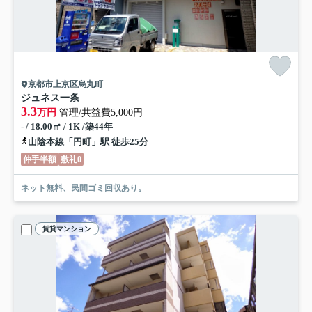
京都市上京区烏丸町
ジュネス一条
3.3
万円
管理/共益費5,000円
- / 18.00㎡ / 1K /築44年
山陰本線「円町」駅 徒歩25分
仲手半額
敷礼0
ネット無料、民間ゴミ回収あり。
賃貸マンション