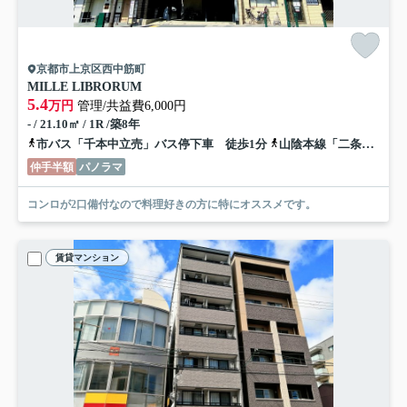
京都市上京区西中筋町
MILLE LIBRORUM
5.4
万円
管理/共益費6,000円
- / 21.10㎡ / 1R /築8年
市バス「千本中立売」バス停下車 徒歩1分
山陰本線「二条」駅 徒歩22分
仲手半額
パノラマ
コンロが2口備付なので料理好きの方に特にオススメです。
賃貸マンション