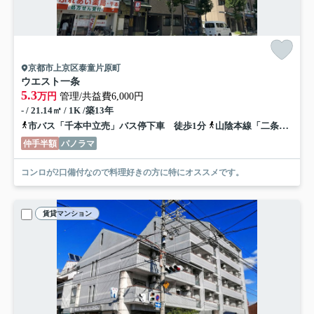
京都市上京区泰童片原町
ウエスト一条
5.3
万円
管理/共益費6,000円
- / 21.14㎡ / 1K /築13年
市バス「千本中立売」バス停下車 徒歩1分
山陰本線「二条」駅 徒歩24分
仲手半額
パノラマ
コンロが2口備付なので料理好きの方に特にオススメです。
賃貸マンション