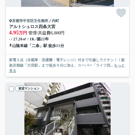
京都市中京区壬生御所ノ内町
アルトシュロス四条大宮
4.95
万円
管理/共益費6,000円
- / 27.26㎡ / 1K /築22年
山陰本線「二条」駅 徒歩11分
家電３点（冷蔵庫・洗濯機・電子レンジ）付きで引越しラクチン！！阪
急京都線「大宮駅」まで徒歩５分に加え、スーパー「ライフ四...
もっと
見る
賃貸マンション