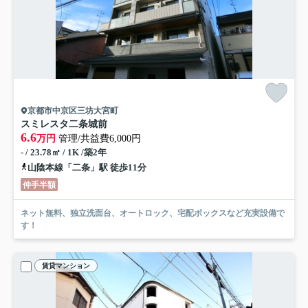
京都市中京区三坊大宮町
スミレスタ二条城前
6.6
万円
管理/共益費6,000円
- / 23.78㎡ / 1K /築2年
山陰本線「二条」駅 徒歩11分
仲手半額
ネット無料、独立洗面台、オートロック、宅配ボックスなど充実設備で
す！
賃貸マンション