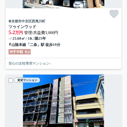
京都市中京区西夷川町
ツゥインウッド
5.2
万円
管理/共益費3,000円
- / 25.60㎡ / 1K /築25年
山陰本線「二条」駅 徒歩19分
仲手半額
礼0
安心の女性専用マンション♪
賃貸マンション