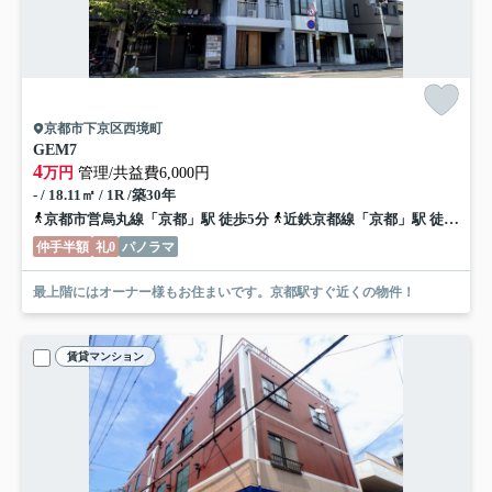
京都市下京区西境町
GEM7
4
万円
管理/共益費6,000円
- / 18.11㎡ / 1R /築30年
京都市営烏丸線「京都」駅 徒歩5分
近鉄京都線「京都」駅 徒歩5分
仲手半額
礼0
パノラマ
最上階にはオーナー様もお住まいです。京都駅すぐ近くの物件！
賃貸マンション