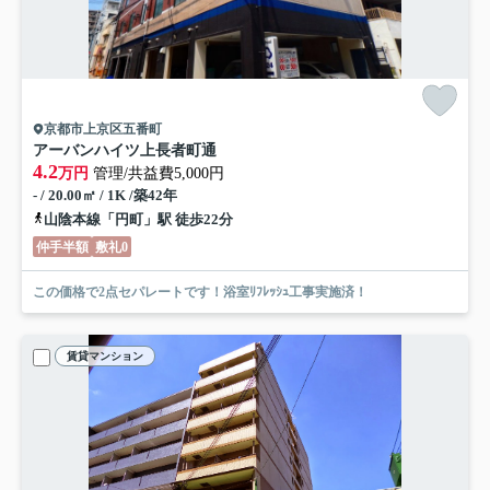
京都市上京区五番町
アーバンハイツ上長者町通
4.2
万円
管理/共益費5,000円
- / 20.00㎡ / 1K /築42年
山陰本線「円町」駅 徒歩22分
仲手半額
敷礼0
この価格で2点セパレートです！浴室ﾘﾌﾚｯｼｭ工事実施済！
賃貸マンション