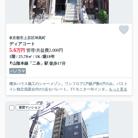
京都市上京区坤高町
ディアコート
5.6
万円
管理/共益費2,000円
1階 / 25.70㎡ / 1K /築18年
山陰本線「二条」駅 徒歩17分
パノラマ
積水ハウス施工のシャーメゾン。ワンフロア2戸総戸数4戸のみ。バスト
イレ独立洗面台付の3点セパレート。TVモニター付インタ...
もっと見る
賃貸マンション