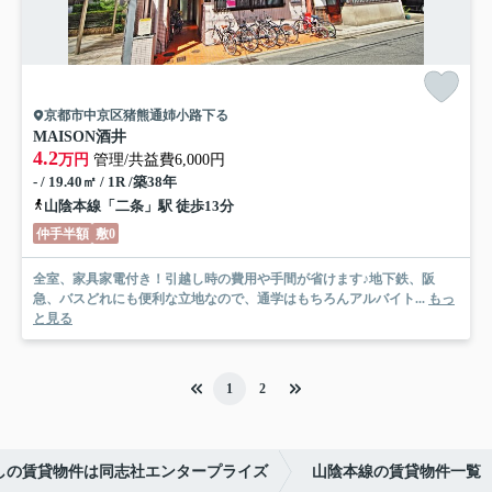
京都市中京区猪熊通姉小路下る
MAISON酒井
4.2
万円
管理/共益費6,000円
- / 19.40㎡ / 1R /築38年
山陰本線「二条」駅 徒歩13分
仲手半額
敷0
全室、家具家電付き！引越し時の費用や手間が省けます♪地下鉄、阪
急、バスどれにも便利な立地なので、通学はもちろんアルバイト...
もっ
と見る
1
2
しの賃貸物件は同志社エンタープライズ
山陰本線の賃貸物件一覧