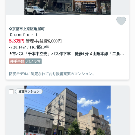
京都市上京区亀屋町
Ｃｏｍｆｏｒｔ
5.3
万円
管理/共益費6,000円
- / 20.14㎡ / 1K /築13年
市バス「千本中立売」バス停下車 徒歩1分
山陰本線「二条」駅 徒歩21分
仲手半額
パノラマ
防犯モデルに認定されており設備充実のマンション。
賃貸マンション