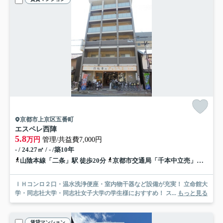
京都市上京区五番町
エスペレ西陣
5.8
万円
管理/共益費7,000円
- / 24.27㎡ / - /築10年
山陰本線「二条」駅 徒歩20分
京都市交通局「千本中立売」バス停下車 徒歩4分
ＩＨコンロ２口・温水洗浄便座・室内物干器など設備が充実！ 立命館大
学・同志社大学・同志社女子大学の学生様におすすめ！ ス...
もっと見る
賃貸マンション