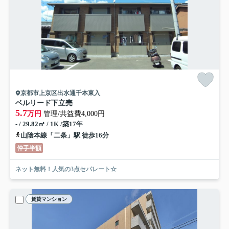
京都市上京区出水通千本東入
ベルリード下立売
5.7
万円
管理/共益費4,000円
- / 29.82㎡ / 1K /築17年
山陰本線「二条」駅 徒歩16分
仲手半額
ネット無料！人気の3点セパレート☆
賃貸マンション