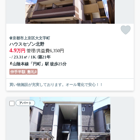
京都市上京区大文字町
ハウスセゾン北野
4.9
万円
管理/共益費6,350円
- / 23.31㎡ / 1K /築21年
山陰本線「円町」駅 徒歩25分
仲手半額
敷礼0
買い物施設が充実しております。オール電化で安心！！
アパート