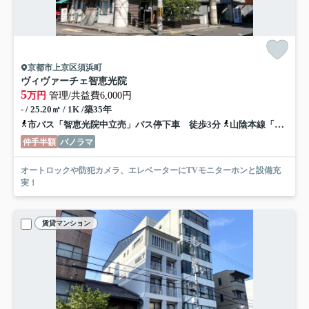
京都市上京区須浜町
ヴィヴァーチェ智恵光院
5
万円
管理/共益費6,000円
- / 25.20㎡ / 1K /築35年
市バス「智恵光院中立売」バス停下車 徒歩3分
山陰本線「二条」駅 徒歩22分
仲手半額
パノラマ
オートロックや防犯カメラ、エレベーターにTVモニターホンと設備充
実！
賃貸マンション