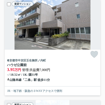
賃貸マンション
京都市中京区壬生御所ノ内町
ハウゼ公園前
3.95
万円
管理/共益費7,000円
- / 18.52㎡ / 1K /築31年
山陰本線「二条」駅 徒歩11分
JR・地下鉄・阪急の３WAYアクセスで便利
賃貸マンション