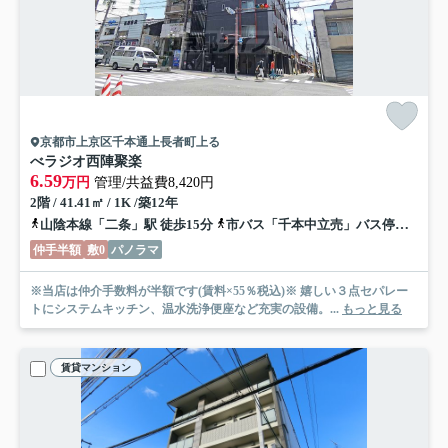
京都市上京区千本通上長者町上る
べラジオ西陣聚楽
6.59
万円
管理/共益費8,420円
2階 / 41.41㎡ / 1K /築12年
山陰本線「二条」駅 徒歩15分
市バス「千本中立売」バス停下車 徒歩2分
仲手半額
敷0
パノラマ
※当店は仲介手数料が半額です(賃料×55％税込)※ 嬉しい３点セパレー
トにシステムキッチン、温水洗浄便座など充実の設備。...
もっと見る
賃貸マンション