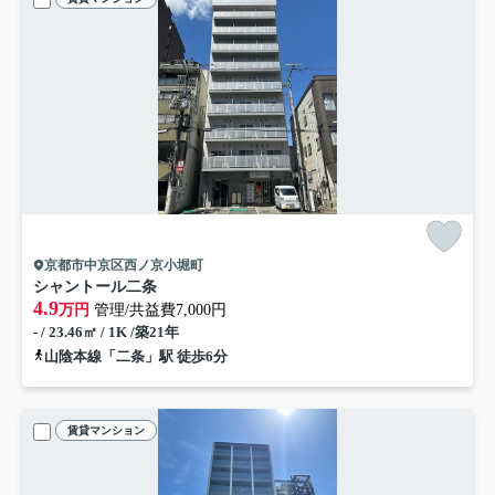
京都市中京区西ノ京小堀町
シャントール二条
4.9
万円
管理/共益費7,000円
- / 23.46㎡ / 1K /築21年
山陰本線「二条」駅 徒歩6分
賃貸マンション