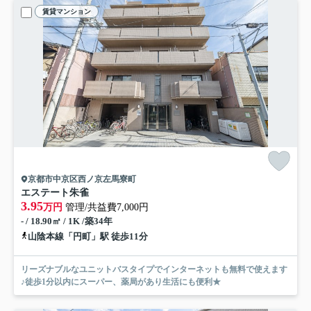
賃貸マンション
京都市中京区西ノ京左馬寮町
エステート朱雀
3.95
万円
管理/共益費7,000円
- / 18.90㎡ / 1K /築34年
山陰本線「円町」駅 徒歩11分
リーズナブルなユニットバスタイプでインターネットも無料で使えます
♪徒歩1分以内にスーパー、薬局があり生活にも便利★