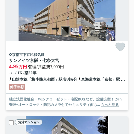
京都市下京区和気町
サンメイツ京阪・七条大宮
4.95
万円
管理/共益費7,000円
- / - / 1K /築22年
山陰本線「梅小路京都西」駅 徒歩6分
東海道本線「京都」駅 徒歩14分
仲手半額
独立洗面化粧台・WINクローゼット・宅配BOXなど、設備充実！ 24ｈ
管理+オートロック・防犯カメラ付でセキュリティ面も...
もっと見る
賃貸マンション