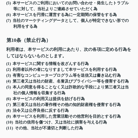
(5) 本サービスのご利用においてのお問い合わせ・発生したトラブル
等に対して、当社よりご連絡させていただく為
(6) 本サービスを円滑に運営する為に一定期間の保管をする為
(7) 当社のマーケティングデータとして、個人が特定できない形での
利用をする為
第10条（禁止行為）
利用者は、本サービスの利用にあたり、次の各項に定める行為を
してはならないものとします。
(1) 本サービスに関する情報を改ざんする行為
(2) 利用者以外の者になりすまして本サービスを利用する行為
(3) 有害なコンピュータープログラム等を送信又は書き込む行為
(4) 第三者又は当社の財産、名誉及びプライバシー等を侵害する行為
(5) 本人の同意を得ることなく又は詐欺的な手段により第三者又は当
社の個人情報を収集する行為
(6) 本サービスの利用又は提供を妨げる行為
(7) 第三者又は当社の著作権その他の知的財産権を侵害する行為
(8) 法令又は公序良俗に反する行為
(9) 本サービスを利用した営業活動その他営利を目的とする行為
(10) 当社の信用を傷つけ、又は当社に損害を与える行為
(11) その他、当社が不適切と判断した行為