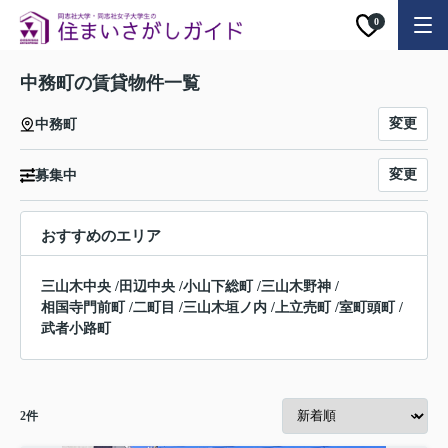
0
中務町の賃貸物件一覧
変更
中務町
変更
募集中
おすすめのエリア
三山木中央
/
田辺中央
/
小山下総町
/
三山木野神
/
相国寺門前町
/
二町目
/
三山木垣ノ内
/
上立売町
/
室町頭町
/
武者小路町
2
件