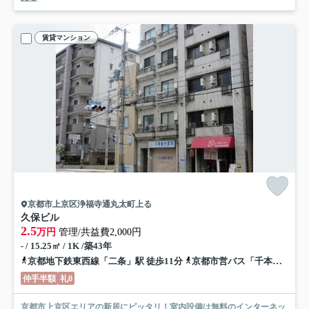
賃貸マンション
京都市上京区浄福寺通丸太町上る
久保ビル
2.5
万円
管理/共益費2,000円
- / 15.25㎡ / 1K /築43年
京都地下鉄東西線「二条」駅 徒歩11分
京都市営バス「千本丸太町」バス停下車 徒歩4分
仲手半額
礼0
京都市上京区エリアの新居にピッタリ！室内設備は無料のインターネッ