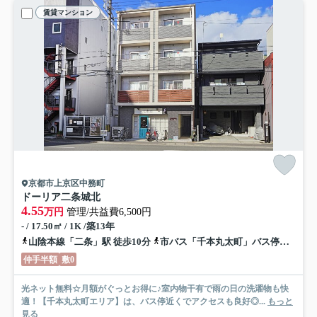
賃貸マンション
京都市上京区中務町
ドーリア二条城北
4.55
万円
管理/共益費6,500円
- / 17.50㎡ / 1K /築13年
山陰本線「二条」駅 徒歩10分
市バス「千本丸太町」バス停下車 徒歩1分
仲手半額
敷0
光ネット無料☆月額がぐっとお得に♪室内物干有で雨の日の洗濯物も快
適！【千本丸太町エリア】は、バス停近くでアクセスも良好◎...
もっと
見る