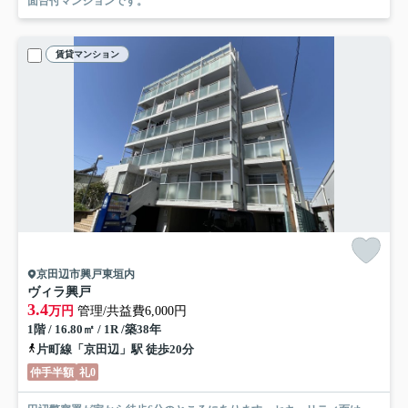
面台付マンションです。
賃貸マンション
京田辺市興戸東垣内
ヴィラ興戸
3.4
万円
管理/共益費6,000円
1階 / 16.80㎡ / 1R /築38年
片町線「京田辺」駅 徒歩20分
仲手半額
礼0