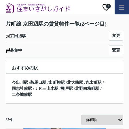
0
片町線 京田辺駅の賃貸物件一覧(2ページ目)
変更
京田辺駅
変更
募集中
おすすめの駅
今出川駅
/
鞍馬口駅
/
出町柳駅
/
北大路駅
/
丸太町駅
/
同志社前駅
/
ＪＲ三山木駅
/
興戸駅
/
北野白梅町駅
/
二条城前駅
37
件