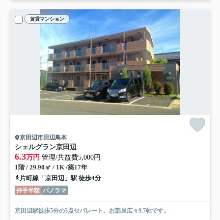
賃貸マンション
京田辺市田辺鳥本
シェルグラン京田辺
6.3
万円
管理/共益費5,000円
1階 / 29.90㎡ / 1K /築17年
片町線「京田辺」駅 徒歩4分
仲手半額
パノラマ
京田辺駅徒歩5分の3点セパレート、お部屋広々9.7帖です。