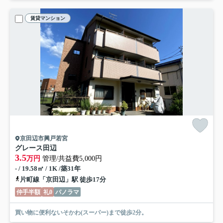
賃貸マンション
京田辺市興戸若宮
グレース田辺
3.5
万円
管理/共益費5,000円
- / 19.58㎡ / 1K /築31年
片町線「京田辺」駅 徒歩17分
仲手半額
礼0
パノラマ
買い物に便利ないそかわ(スーパー)まで徒歩2分。