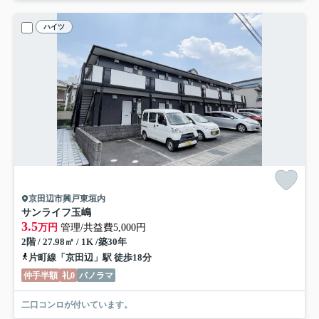
ハイツ
京田辺市興戸東垣内
サンライフ玉嶋
3.5
万円
管理/共益費5,000円
2階 / 27.98㎡ / 1K /築30年
片町線「京田辺」駅 徒歩18分
仲手半額
礼0
パノラマ
二口コンロが付いています。