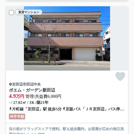
賃貸マンション
京田辺市田辺中央
ポエム・ガーデン新田辺
4.9
万円
管理/共益費6,000円
- / 27.02㎡ / 1K /築21年
片町線「京田辺」駅 徒歩5分
京阪バス「ＪＲ京田辺」バス停下車 徒歩3分
仲手半額
目の前がドラッグストアで便利。駅も徒歩圏内。お部屋が広めの独立洗