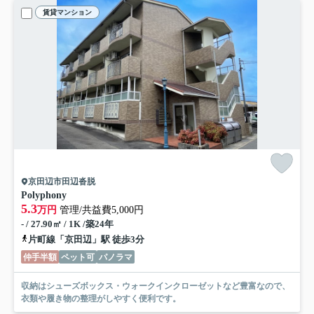
賃貸マンション
京田辺市田辺沓脱
Polyphony
5.3
万円
管理/共益費5,000円
- / 27.90㎡ / 1K /築24年
片町線「京田辺」駅 徒歩3分
仲手半額
ペット可
パノラマ
収納はシューズボックス・ウォークインクローゼットなど豊富なので、
衣類や履き物の整理がしやすく便利です。