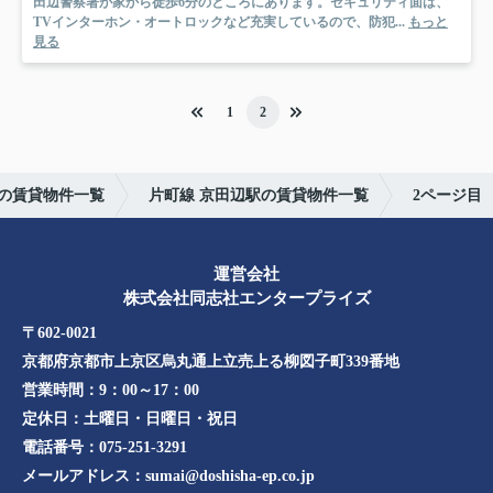
田辺警察署が家から徒歩6分のところにあります。セキュリティ面は、
TVインターホン・オートロックなど充実しているので、防犯...
もっと
見る
1
2
の賃貸物件一覧
片町線 京田辺駅の賃貸物件一覧
2ページ目
運営会社
株式会社同志社エンタープライズ
〒602-0021
京都府京都市上京区烏丸通上立売上る柳図子町339番地​​
営業時間：
9：00～17：00
定休日：
土曜日・日曜日・祝日
電話番号：
075-251-3291
メールアドレス：
sumai@doshisha-ep.co.jp