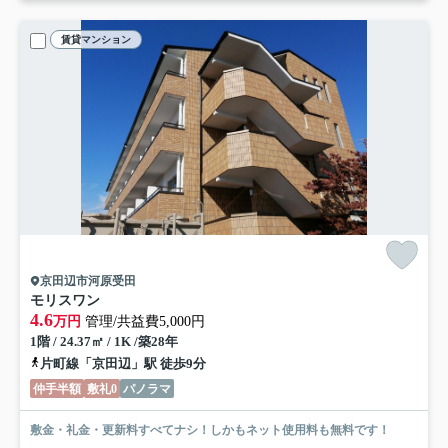
賃貸マンション
京田辺市河原受田
モリスワン
4.6
万円
管理/共益費5,000円
1階 / 24.37㎡ / 1K /築28年
片町線「京田辺」駅 徒歩9分
仲手半額
敷礼0
パノラマ
敷金・礼金・更新料すべてナシ！しかもネット使用料も無料です！