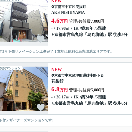
NEW
京都市中京区
突抜町
AKS NISHIYAMA
4.6
万円
管理/共益費7,000円
- / 17.98㎡ / 1K /築38年 /5階建
京都市営烏丸線
「
烏丸御池
」駅 徒歩5分
22年3月下旬リノベーション工事完了！立地は便利な烏丸御池エリアです。
賃貸マンション
NEW
京都市中京区
堺町通姉小路下る
花梨館
6.8
万円
管理/共益費6,000円
- / 26.17㎡ / 1K /築24年 /5階建
京都市営烏丸線
「
烏丸御池
」駅 徒歩6分
ト付デザイナーズマンションです♪