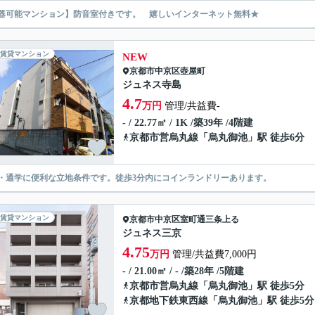
器可能マンション】防音室付きです。 嬉しいインターネット無料★
賃貸マンション
NEW
京都市中京区
壺屋町
ジュネス寺島
4.7
万円
管理/共益費-
- / 22.77㎡ / 1K /築39年 /4階建
京都市営烏丸線
「
烏丸御池
」駅 徒歩6分
・通学に便利な立地条件です。徒歩3分内にコインランドリーあります。
賃貸マンション
京都市中京区
室町通三条上る
ジュネス三京
4.75
万円
管理/共益費7,000円
- / 21.00㎡ / - /築28年 /5階建
京都市営烏丸線
「
烏丸御池
」駅 徒歩5分
京都地下鉄東西線
「
烏丸御池
」駅 徒歩5分