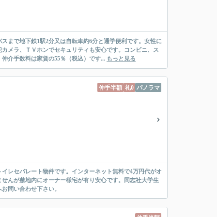
スまで地下鉄1駅2分又は自転車約6分と通学便利です。女性に
犯カメラ、ＴＶホンでセキュリティも安心です。コンビニ、ス
介手数料は家賃の55％（税込）です...
もっと見る
仲手半額
礼0
パノラマ
トイレセパレート物件です。インターネット無料で4万円代がオ
ませんが敷地内にオーナー様宅が有り安心です。同志社大学生
へお問い合わせ下さい。