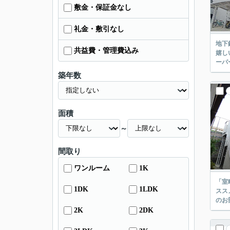
敷金・保証金なし
礼金・敷引なし
地下
共益費・管理費込み
嬉し
ーパ
築年数
面積
～
間取り
ワンルーム
1K
「室
1DK
1LDK
スス
のお
2K
2DK