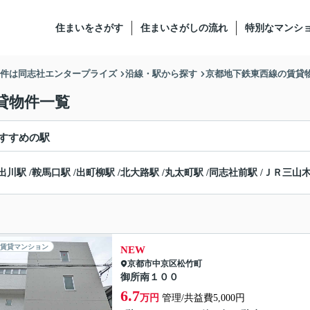
住まいをさがす
住まいさがしの流れ
特別なマンシ
物件は同志社エンタープライズ
沿線・駅から探す
京都地下鉄東西線の賃貸
貸物件一覧
すすめの駅
出川駅
/
鞍馬口駅
/
出町柳駅
/
北大路駅
/
丸太町駅
/
同志社前駅
/
ＪＲ三山
賃貸マンション
NEW
京都市中京区
松竹町
御所南１００
6.7
万円
管理/共益費5,000円