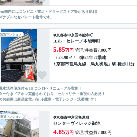
00ｍ圏内にはコンビニ・書店・ドラッグストア等があり便利!
ズナブルなセパレート物件です。
賃貸マンション
京都市中京区
本能寺町
エル・セレーノ本能寺町
5.85
万円
管理/共益費7,000円
- / 23.90㎡ / - /築24年 /7階建
京都市営烏丸線
「
烏丸御池
」駅 徒歩11分
温水洗浄便座付＆ IH コンロへリニューアル実施！
ター付きドアホン完備されており、セキュリティ重視の方必見！
のお部屋は新品家電3 点( 冷蔵庫・電子レンジ・洗濯機) 付！
賃貸マンション
京都市中京区
亀屋町
センターヴィレッジ御池
4.85
万円
管理/共益費7,000円