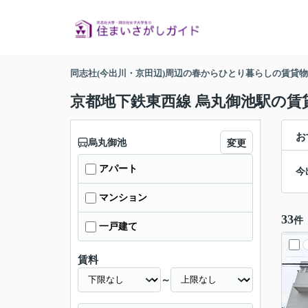
同志社(今出川・京田辺)周辺の春からひとり暮らしの賃貸
京都地下鉄東西線 烏丸御池駅の賃
お
烏丸御池
変更
アパート
今
マンション
33
件
一戸建て
賃料
～