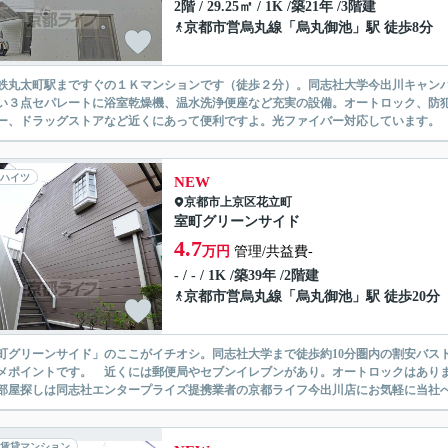
2階 / 29.25㎡ / 1K /築21年 /3階建
京都市営烏丸線
「
烏丸御池
」駅 徒歩8分
鉄丸太町駅まですぐの１Ｋマンションです（徒歩２分）。同志社大学今出川キャンパ
い３点セパレートに浴室乾燥機、温水洗浄便座など充実の設備。オートロック、防
ー、ドラッグストアなど近くにあって便利ですよ。光ファイバー対応しています。 仲
ハイツ
NEW
京都市上京区
花立町
室町グリーンサイド
4.7
万円
管理/共益費-
- / - / 1K /築39年 /2階建
京都市営烏丸線
「
烏丸御池
」駅 徒歩20分
町グリーンサイド」のここがイチオシ。同志社大学まで徒歩約10分圏内の割安バス
メポイントです。 近くには郵便局やセブンイレブンがあり。オートロックはあり
部屋探しは同志社エンタープライズ提携業者の京都ライフ今出川店にお気軽に当社
賃貸マンション