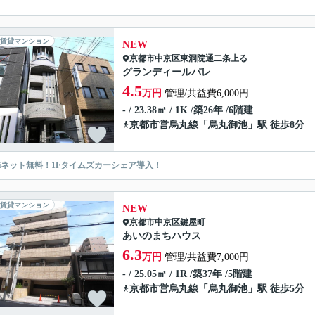
賃貸マンション
NEW
京都市中京区
東洞院通二条上る
グランディールパレ
4.5
万円
管理/共益費6,000円
- / 23.38㎡ / 1K /築26年 /6階建
京都市営烏丸線
「
烏丸御池
」駅 徒歩8分
-Fiネット無料！1Fタイムズカーシェア導入！
賃貸マンション
NEW
京都市中京区
鍵屋町
あいのまちハウス
6.3
万円
管理/共益費7,000円
- / 25.05㎡ / 1R /築37年 /5階建
京都市営烏丸線
「
烏丸御池
」駅 徒歩5分