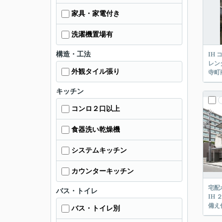
家具・家電付き
洗濯機置場有
構造・工法
IH
レン
外観タイル張り
寺町
キッチン
コンロ２口以上
食器洗い乾燥機
システムキッチン
カウンターキッチン
宅配
バス・トイレ
IH
備え
バス・トイレ別