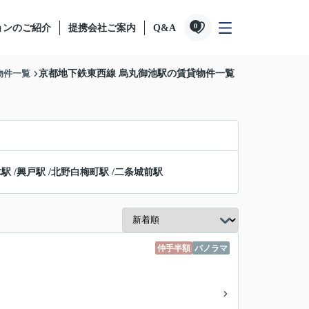
0
ョンのご紹介
提携会社ご案内
Q&A
物件一覧
京都地下鉄東西線 烏丸御池駅の賃貸物件一覧
木駅
/
興戸駅
/
北野白梅町駅
/
二条城前駅
仲手半額
パノラマ