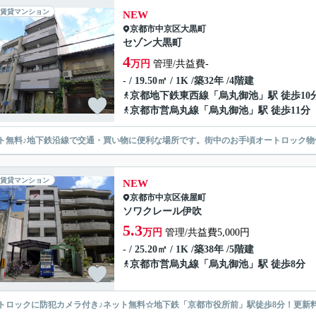
賃貸マンション
NEW
京都市中京区
大黒町
セゾン大黒町
4
万円
管理/共益費-
- / 19.50㎡ / 1K /築32年 /4階建
京都地下鉄東西線
「
烏丸御池
」駅 徒歩10
京都市営烏丸線
「
烏丸御池
」駅 徒歩11分
ト無料♪地下鉄沿線で交通・買い物に便利な場所です。街中のお手頃オートロック物
賃貸マンション
NEW
京都市中京区
俵屋町
ソワクレール伊吹
5.3
万円
管理/共益費5,000円
- / 25.20㎡ / 1K /築38年 /5階建
京都市営烏丸線
「
烏丸御池
」駅 徒歩8分
トロックに防犯カメラ付き♪ネット無料☆地下鉄「京都市役所前」駅徒歩8分！更新