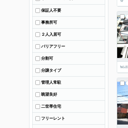
☆
保証人不要
事務所可
２人入居可
バリアフリー
分割可
Wi
分譲タイプ
管理人常駐
眺望良好
二世帯住宅
フリーレント