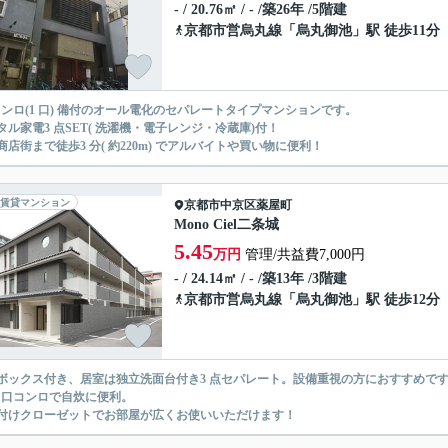
- / 20.76㎡ / - /築26年 /5階建
京都市営烏丸線
「
烏丸御池
」駅 徒歩11分
 コンロ(1 口) 備付のオール電化のセパレートタイプマンションです。
タル家電3 点SET( 洗濯機・電子レンジ・冷蔵庫)付！
商店街まで徒歩3 分( 約220m) でアルバイトや買い物に便利！
賃貸マンション
京都市中京区
薬屋町
Mono Ciel二条城
5.45
万円
管理/共益費7,000円
- / 24.14㎡ / - /築13年 /3階建
京都市営烏丸線
「
烏丸御池
」駅 徒歩12分
ボックス付き、居室は独立洗面台付き3 点セパレート。設備重視の方におすすめで
 ２口コンロで自炊に便利。
付けクローゼットでお部屋が広くお使いいただけます！