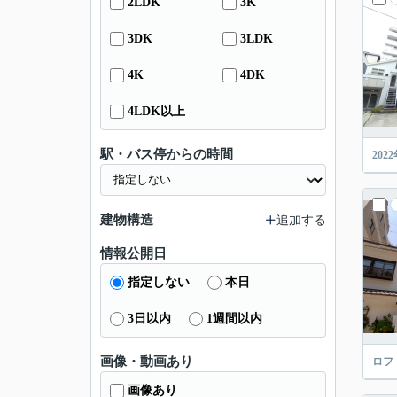
2LDK
3K
3DK
3LDK
4K
4DK
4LDK以上
駅・バス停からの時間
20
建物構造
追加する
情報公開日
指定しない
本日
3日以内
1週間以内
画像・動画あり
ロフ
画像あり