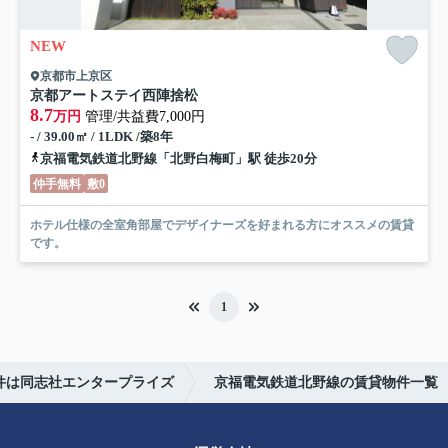
NEW
京都市上京区
京都アートステイ西陣捨松
8.7
万円
管理/共益費7,000円
- / 39.00㎡ / 1LDK /築8年
京福電気鉄道北野線「北野白梅町」駅 徒歩20分
仲手無料
敷0
ホテル仕様の全室角部屋でデザイナーズを好まれる方にオススメの賃貸
です。
1
件は同志社エンタープライズ
京福電気鉄道北野線の賃貸物件一覧