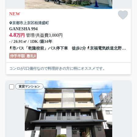
NEW
京都市上京区柏清盛町
GANESHA 994
4.8
万円
管理/共益費3,000円
- / 26.91㎡ / 1DK /築34年
市バス「乾隆校前」バス停下車 徒歩2分
京福電気鉄道北野線「北野白梅町」駅 徒歩20分
仲手半額
敷礼0
コンロが2口備付なので料理好きの方に特にオススメです。
賃貸マンション