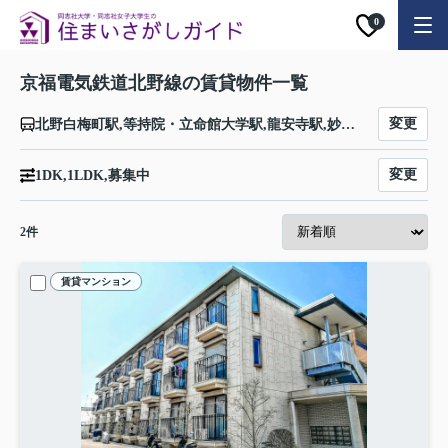
0
京福電気鉄道北野線の賃貸物件一覧
変更
北野白梅町駅,等持院・立命館大学駅,龍安寺駅,妙心寺駅,御室仁和寺駅,宇多野駅,鳴滝駅,常盤駅,撮影所前駅,帷子ノ辻駅
変更
1DK,1LDK,募集中
2
件
賃貸マンション