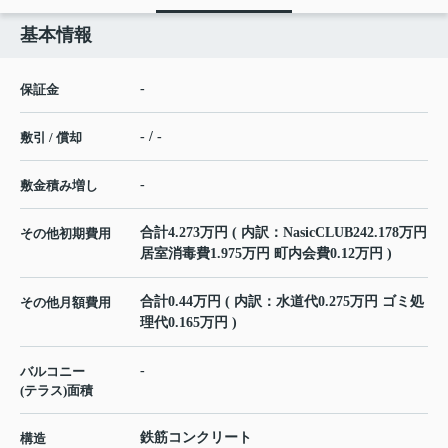
基本情報
-
保証金
- / -
敷引 / 償却
-
敷金積み増し
合計4.273万円 ( 内訳：NasicCLUB242.178万円
その他初期費用
居室消毒費1.975万円 町内会費0.12万円 )
合計0.44万円 ( 内訳：水道代0.275万円 ゴミ処
その他月額費用
理代0.165万円 )
-
バルコニー
(テラス)面積
鉄筋コンクリート
構造