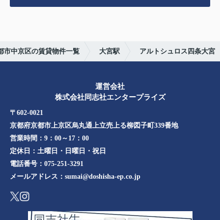
都市中京区の賃貸物件一覧
大宮駅
アルトシュロス四条大宮
運営会社
株式会社同志社エンタープライズ
〒602-0021
京都府京都市上京区烏丸通上立売上る柳図子町339番地​​
営業時間：
9：00～17：00
定休日：
土曜日・日曜日・祝日
電話番号：
075-251-3291
メールアドレス：
sumai@doshisha-ep.co.jp