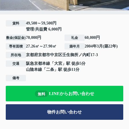
49,500～59,500円
賃料
管理/共益費 6,000円
70,000円
60,000円
敷金(保証金)
礼金
27.26㎡～27.90㎡
2004年3月(築22年)
専有面積
築年月
京都府
京都市中京区
壬生御所ノ内町
17-3
所在地
阪急京都本線
「
大宮
」駅 徒歩5分
交通
山陰本線
「
二条
」駅 徒歩11分
備考
LINEからお問い合わせ
無料
物件お問い合わせ