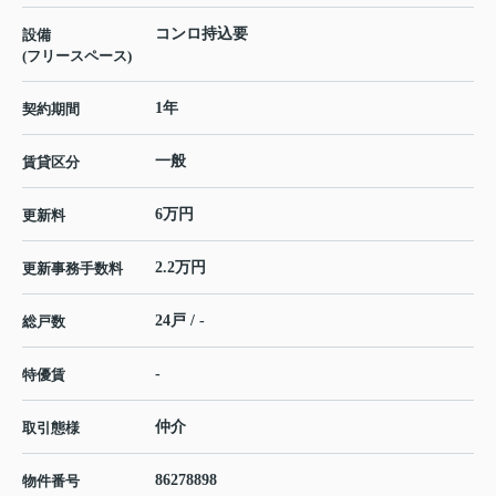
コンロ持込要
設備
(フリースペース)
1年
契約期間
一般
賃貸区分
6万円
更新料
2.2万円
更新事務手数料
24戸 / -
総戸数
-
特優賃
仲介
取引態様
86278898
物件番号