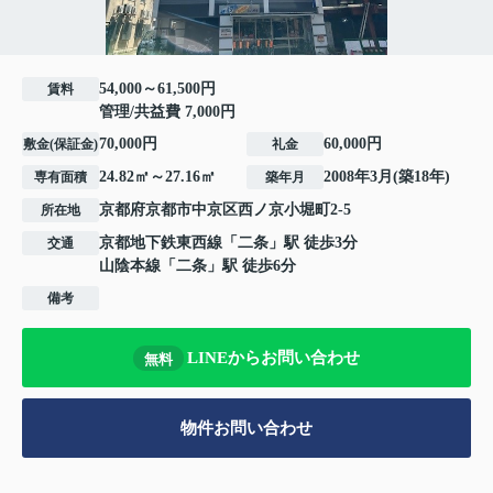
54,000～61,500円
賃料
管理/共益費 7,000円
70,000円
60,000円
敷金(保証金)
礼金
24.82㎡～27.16㎡
2008年3月(築18年)
専有面積
築年月
京都府
京都市中京区
西ノ京小堀町
2-5
所在地
京都地下鉄東西線
「
二条
」駅 徒歩3分
交通
山陰本線
「
二条
」駅 徒歩6分
備考
LINEからお問い合わせ
無料
物件お問い合わせ