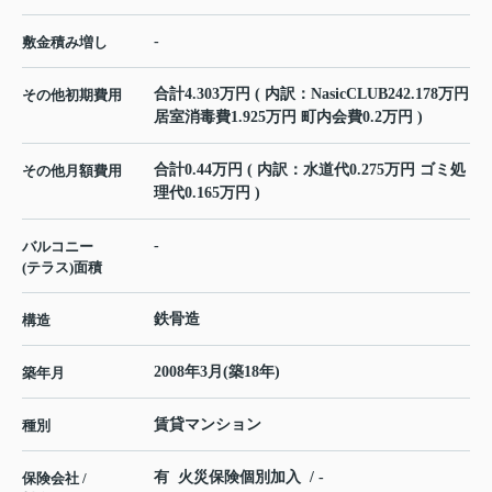
-
敷金積み増し
合計4.303万円 ( 内訳：NasicCLUB242.178万円
その他初期費用
居室消毒費1.925万円 町内会費0.2万円 )
合計0.44万円 ( 内訳：水道代0.275万円 ゴミ処
その他月額費用
理代0.165万円 )
-
バルコニー
(テラス)面積
鉄骨造
構造
2008年3月(築18年)
築年月
賃貸マンション
種別
有 火災保険個別加入 / -
保険会社 /