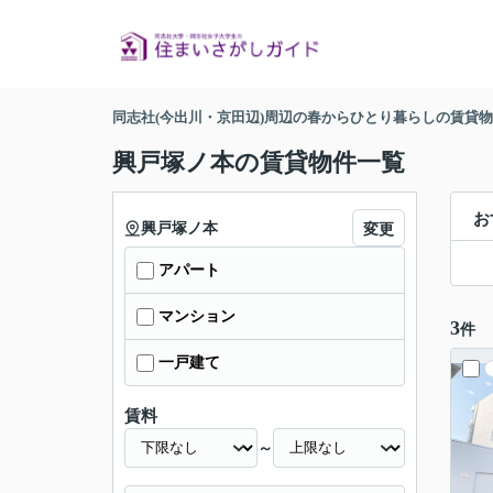
同志社(今出川・京田辺)周辺の春からひとり暮らしの賃貸
興戸塚ノ本の賃貸物件一覧
お
興戸塚ノ本
変更
アパート
マンション
3
件
一戸建て
賃料
～