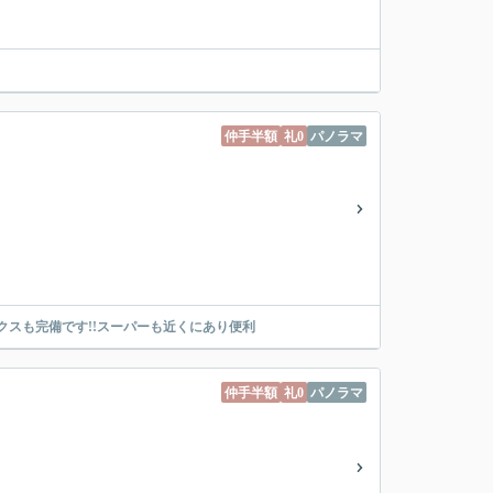
仲手半額
礼0
パノラマ
スも完備です!!スーパーも近くにあり便利
仲手半額
礼0
パノラマ