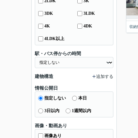
2LDK
3K
3DK
3LDK
4K
4DK
収納
4LDK以上
駅・バス停からの時間
建物構造
追加する
情報公開日
指定しない
本日
3日以内
1週間以内
画像・動画あり
画像あり