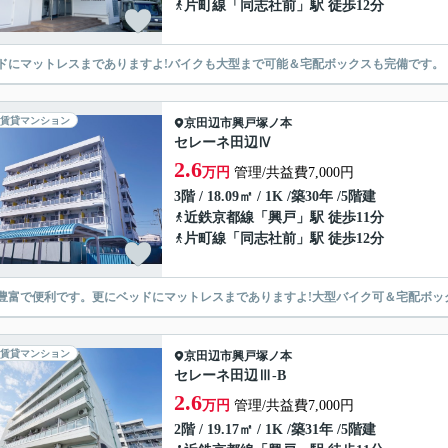
片町線
「
同志社前
」駅 徒歩12分
ドにマットレスまでありますよ!バイクも大型まで可能＆宅配ボックスも完備です。
賃貸マンション
京田辺市
興戸塚ノ本
セレーネ田辺Ⅳ
2.6
万円
管理/共益費7,000円
3階 / 18.09㎡ / 1K /築30年 /5階建
近鉄京都線
「
興戸
」駅 徒歩11分
片町線
「
同志社前
」駅 徒歩12分
豊富で便利です。更にベッドにマットレスまでありますよ!大型バイク可＆宅配ボック
賃貸マンション
京田辺市
興戸塚ノ本
セレーネ田辺Ⅲ-B
2.6
万円
管理/共益費7,000円
2階 / 19.17㎡ / 1K /築31年 /5階建