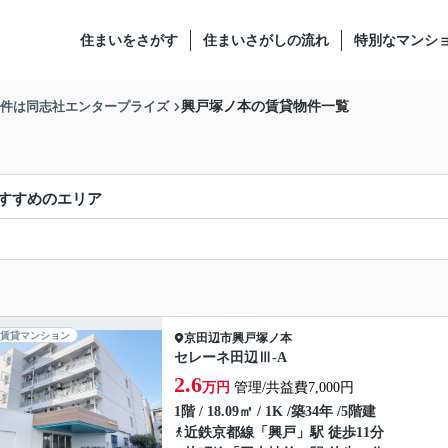
住まいをさがす
住まいさがしの流れ
特別なマンシ
物件は同志社エンタープライズ
興戸塚ノ本の賃貸物件一覧
すすめのエリア
賃貸マンション
京田辺市
興戸塚ノ本
セレーネ田辺Ⅲ-A
2.6
万円
管理/共益費7,000円
1階 / 18.09㎡ / 1K /築34年 /5階建
近鉄京都線
「
興戸
」駅 徒歩11分