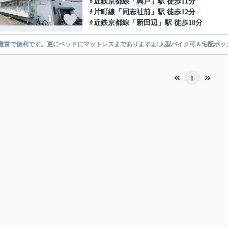
近鉄京都線
「
興戸
」駅 徒歩11分
片町線
「
同志社前
」駅 徒歩12分
近鉄京都線
「
新田辺
」駅 徒歩18分
豊富で便利です。更にベッドにマットレスまでありますよ!大型バイク可＆宅配ボック
1