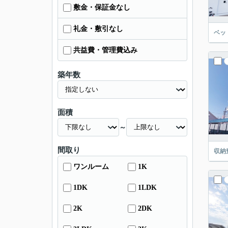
敷金・保証金なし
礼金・敷引なし
ベッ
共益費・管理費込み
築年数
面積
～
間取り
収納
ワンルーム
1K
1DK
1LDK
2K
2DK