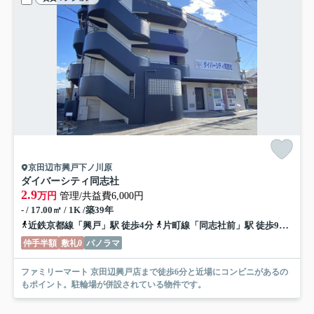
京田辺市興戸下ノ川原
ダイバーシティ同志社
2.9
万円
管理/共益費6,000円
- / 17.00㎡ / 1K /築39年
近鉄京都線「興戸」駅 徒歩4分
片町線「同志社前」駅 徒歩9分
近鉄
仲手半額
敷礼0
パノラマ
ファミリーマート 京田辺興戸店まで徒歩6分と近場にコンビニがあるの
もポイント。駐輪場が併設されている物件です。