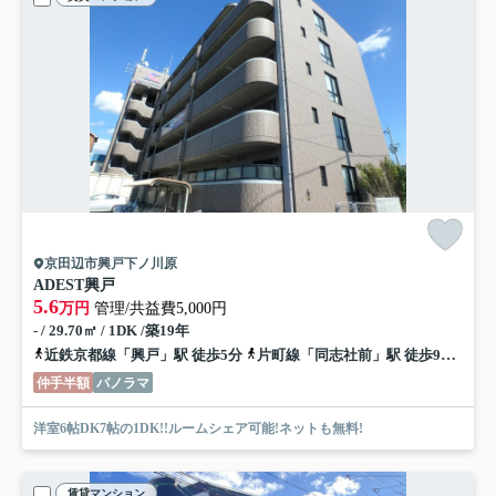
京田辺市興戸下ノ川原
ADEST興戸
5.6
万円
管理/共益費5,000円
- / 29.70㎡ / 1DK /築19年
近鉄京都線「興戸」駅 徒歩5分
片町線「同志社前」駅 徒歩9分
片町
仲手半額
パノラマ
洋室6帖DK7帖の1DK!!ルームシェア可能!ネットも無料!
賃貸マンション