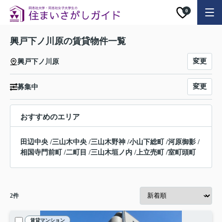
0
興戸下ノ川原の賃貸物件一覧
変更
興戸下ノ川原
変更
募集中
おすすめのエリア
田辺中央
/
三山木中央
/
三山木野神
/
小山下総町
/
河原御影
/
相国寺門前町
/
二町目
/
三山木垣ノ内
/
上立売町
/
室町頭町
2
件
賃貸マンション