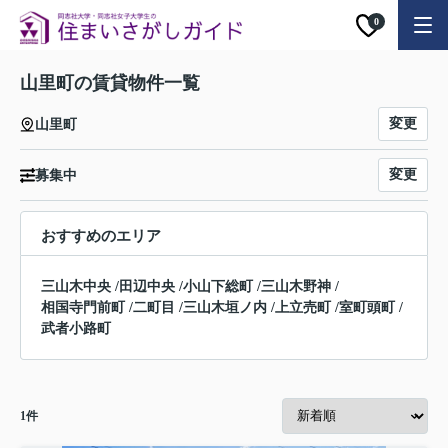
0
山里町の賃貸物件一覧
変更
山里町
変更
募集中
おすすめのエリア
三山木中央
/
田辺中央
/
小山下総町
/
三山木野神
/
相国寺門前町
/
二町目
/
三山木垣ノ内
/
上立売町
/
室町頭町
/
武者小路町
1
件