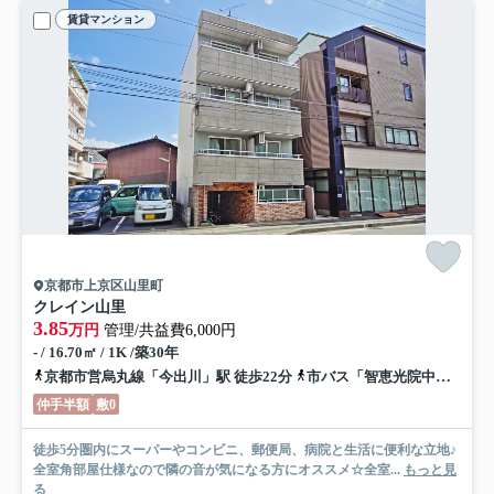
賃貸マンション
京都市上京区山里町
クレイン山里
3.85
万円
管理/共益費6,000円
- / 16.70㎡ / 1K /築30年
京都市営烏丸線「今出川」駅 徒歩22分
市バス「智恵光院中立売」バス停下車 徒歩3分
仲手半額
敷0
徒歩5分圏内にスーパーやコンビニ、郵便局、病院と生活に便利な立地♪
全室角部屋仕様なので隣の音が気になる方にオススメ☆全室...
もっと見
る