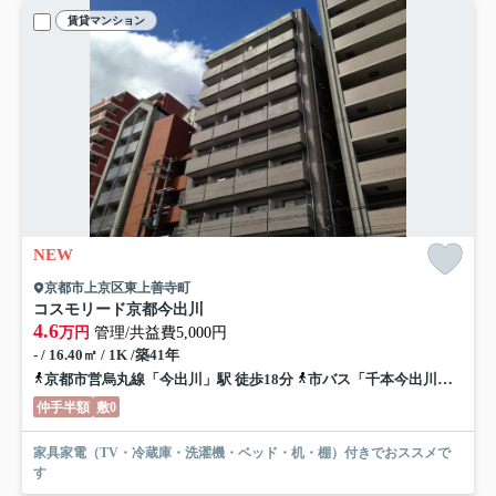
賃貸マンション
NEW
京都市上京区東上善寺町
コスモリード京都今出川
4.6
万円
管理/共益費5,000円
- / 16.40㎡ / 1K /築41年
京都市営烏丸線「今出川」駅 徒歩18分
市バス「千本今出川」バス停下車 徒歩1分
仲手半額
敷0
家具家電（TV・冷蔵庫・洗濯機・ベッド・机・棚）付きでおススメで
す