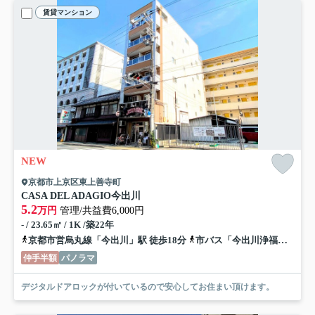
賃貸マンション
NEW
京都市上京区東上善寺町
CASA DEL ADAGIO今出川
5.2
万円
管理/共益費6,000円
- / 23.65㎡ / 1K /築22年
京都市営烏丸線「今出川」駅 徒歩18分
市バス「今出川浄福寺」バス停下車 徒歩2分
仲手半額
パノラマ
デジタルドアロックが付いているので安心してお住まい頂けます。