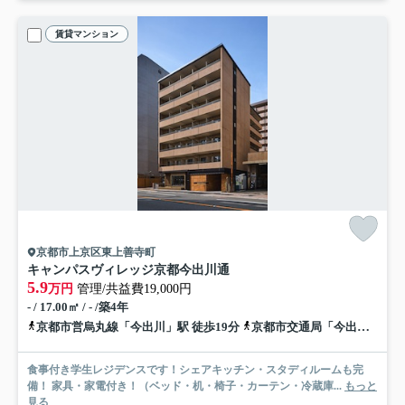
賃貸マンション
京都市上京区東上善寺町
キャンパスヴィレッジ京都今出川通
5.9
万円
管理/共益費19,000円
- / 17.00㎡ / - /築4年
京都市営烏丸線「今出川」駅 徒歩19分
京都市交通局「今出川浄福寺」バス停下車 徒歩1分
食事付き学生レジデンスです！シェアキッチン・スタディルームも完
備！ 家具・家電付き！（ベッド・机・椅子・カーテン・冷蔵庫...
もっと
見る