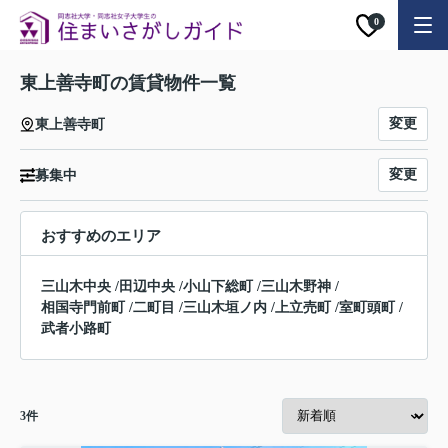
0
東上善寺町の賃貸物件一覧
変更
東上善寺町
変更
募集中
おすすめのエリア
三山木中央
/
田辺中央
/
小山下総町
/
三山木野神
/
相国寺門前町
/
二町目
/
三山木垣ノ内
/
上立売町
/
室町頭町
/
武者小路町
3
件