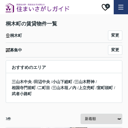
0
桐木町の賃貸物件一覧
変更
桐木町
変更
募集中
おすすめのエリア
三山木中央
/
田辺中央
/
小山下総町
/
三山木野神
/
相国寺門前町
/
二町目
/
三山木垣ノ内
/
上立売町
/
室町頭町
/
武者小路町
3
件