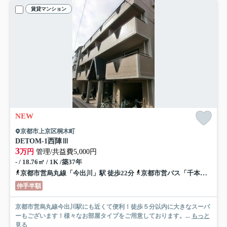
賃貸マンション
NEW
京都市上京区桐木町
DETOM-1西陣Ⅲ
3
万円
管理/共益費5,000円
- / 18.76㎡ / 1K /築37年
京都市営烏丸線「今出川」駅 徒歩22分
京都市営バス「千本上立売」バス停下車 徒歩3分
仲手半額
京都市営烏丸線今出川駅にも近くて便利！徒歩５分以内に大きなスーパ
ーもございます！様々なお部屋タイプをご用意しております。...
もっと
見る