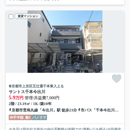
賃貸マンション
京都市上京区五辻通千本東入上る
サントス千本今出川
5.9
万円
管理/共益費7,000円
2階 / 23.19㎡ / 1K /築10年
京都市営烏丸線「今出川」駅 徒歩23分
市バス「千本今出川」バス停下車 徒歩3分
仲手半額
敷0
パノラマ
※当店は同志社大学生の仲介手数料が半額です(賃料×55％税込)※設備充