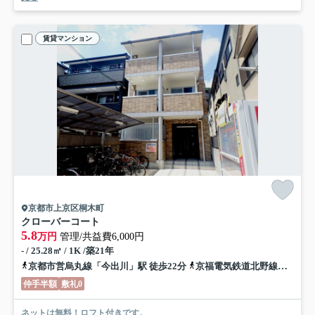
賃貸マンション
京都市上京区桐木町
クローバーコート
5.8
万円
管理/共益費6,000円
- / 25.28㎡ / 1K /築21年
京都市営烏丸線「今出川」駅 徒歩22分
京福電気鉄道北野線「北野白梅町」駅 徒歩18分
仲手半額
敷礼0
ネットは無料！ロフト付きです。