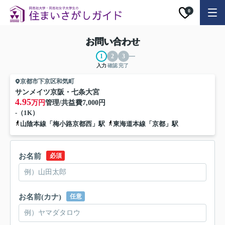
0
お問い合わせ
入力
確認
完了
京都市下京区和気町
サンメイツ京阪・七条大宮
4.95
万円
管理/共益費
7,000円
-（1K）
山陰本線「梅小路京都西」駅
東海道本線「京都」駅
お名前
必須
お名前(カナ)
任意