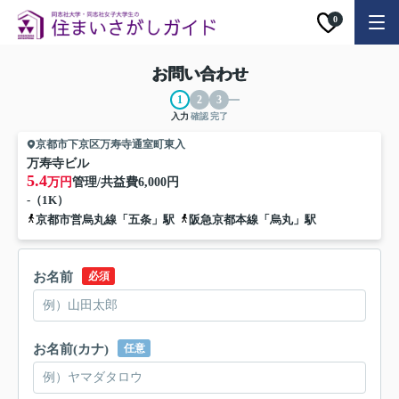
0
お問い合わせ
入力
確認
完了
京都市下京区万寿寺通室町東入
万寿寺ビル
5.4
万円
管理/共益費
6,000円
-（1K）
京都市営烏丸線「五条」駅
阪急京都本線「烏丸」駅
お名前
必須
お名前(カナ)
任意