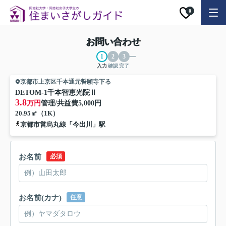
0
お問い合わせ
入力
確認
完了
京都市上京区千本通元誓願寺下る
DETOM-1千本智恵光院Ⅱ
3.8
万円
管理/共益費
5,000円
20.95㎡（1K）
京都市営烏丸線「今出川」駅
お名前
必須
お名前(カナ)
任意