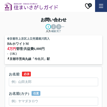
0
お問い合わせ
入力
確認
完了
京都市上京区上立売通堀川西入
B&ホワイトM
4
万円
管理/共益費
6,000円
-（1K）
京都市営烏丸線「今出川」駅
お名前
必須
お名前(カナ)
任意