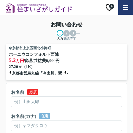
0
お問い合わせ
入力
確認
完了
京都市上京区西北小路町
ホーユウコンフォルト西陣
5.2
万円
管理/共益費
6,000円
27.20㎡（1K）
京都市営烏丸線「今出川」駅
-
お名前
必須
お名前(カナ)
任意