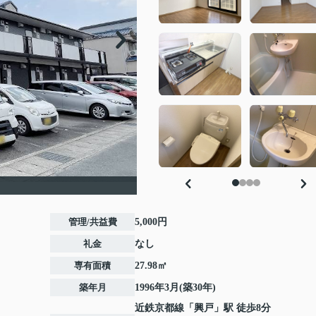
管理/共益費
5,000円
礼金
なし
専有面積
27.98㎡
築年月
1996年3月(築30年)
近鉄京都線
「
興戸
」駅 徒歩8分