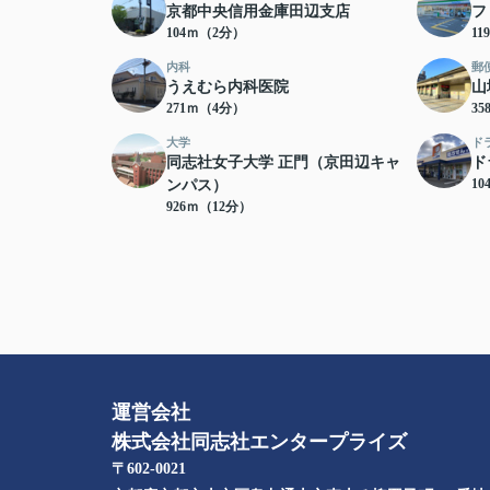
京都中央信用金庫田辺支店
フ
104ｍ（2分）
1
内科
郵
うえむら内科医院
山
271ｍ（4分）
3
大学
ド
同志社女子大学 正門（京田辺キャ
ド
10
ンパス）
926ｍ（12分）
運営会社
株式会社同志社エンタープライズ
〒602-0021