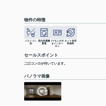
物件の特徴
バストイレ
室内洗濯機
TVモニタ付
ネット使用
別
置場
きインター
料無料
ホン
セールスポイント
二口コンロが付いています。
パノラマ画像