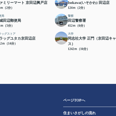
ァミリーマート 京田辺興戸店
Isokawa(いそかわ) 田辺店
19ｍ（2分）
124ｍ（2分）
便局
警察
城田辺郵便局
田辺警察署
58ｍ（5分）
412ｍ（6分）
ラッグストア
大学
ラッグユタカ京田辺店
同志社大学 正門（京田辺キ
42ｍ（14分）
ス）
1242ｍ（16分）
ページTOPへ
住まいさがしの流れ