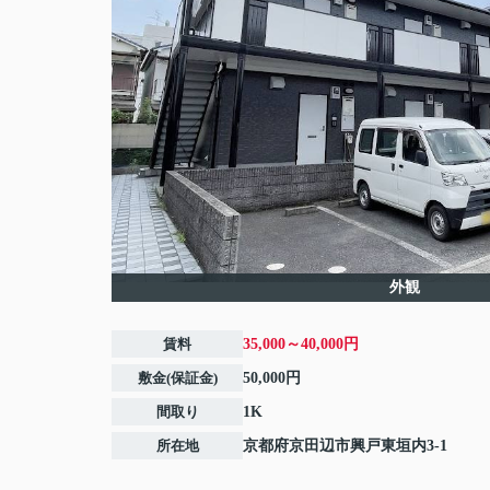
外観
賃料
35,000～40,000円
敷金(保証金)
50,000円
間取り
1K
所在地
京都府
京田辺市
興戸東垣内
3-1