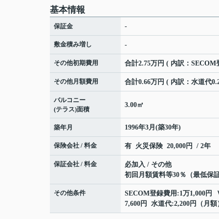
基本情報
保証金
-
敷金積み増し
-
その他初期費用
合計2.75万円 ( 内訳：SECO
その他月額費用
合計0.66万円 ( 内訳：水道代0.2
バルコニー
3.00㎡
(テラス)面積
築年月
1996年3月(築30年)
保険会社 / 料金
有 火災保険 20,000円 / 2年
保証会社 / 料金
必加入 / その他
初回月額賃料等30％（最低保証料1
その他条件
SECOM登録費用:1万1,000円
7,600円 水道代:2,200円（月