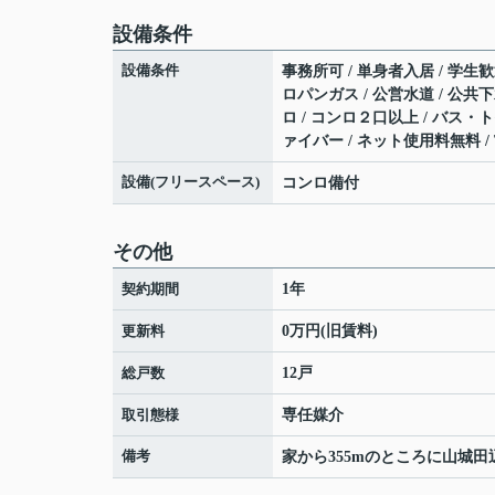
設備条件
設備条件
事務所可 / 単身者入居 / 学生歓
ロパンガス / 公営水道 / 公共下
ロ / コンロ２口以上 / バス・トイ
ァイバー / ネット使用料無料 /
設備(フリースペース)
コンロ備付
その他
契約期間
1年
更新料
0万円(旧賃料)
総戸数
12戸
取引態様
専任媒介
備考
家から355mのところに山城