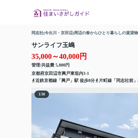
同志社(今出川・京田辺)周辺の春からひとり暮らしの賃貸
サンライフ玉嶋
35,000～40,000円
管理/共益費 5,000円
京都府
京田辺市
興戸東垣内
3-1
近鉄京都線
「
興戸
」駅 徒歩8分
片町線
「
同志社前
」
1
/
30