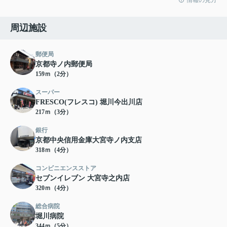
周辺施設
郵便局
京都寺ノ内郵便局
159ｍ（2分）
スーパー
FRESCO(フレスコ) 堀川今出川店
217ｍ（3分）
銀行
京都中央信用金庫大宮寺ノ内支店
318ｍ（4分）
コンビニエンスストア
セブンイレブン 大宮寺之内店
320ｍ（4分）
総合病院
堀川病院
344ｍ（5分）