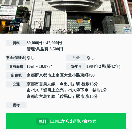
30,000円～42,000円
賃料
管理/共益費 3,500円
なし
なし
敷金(保証金)
礼金
16㎡～18.87㎡
1984年2月(築42年)
専有面積
築年月
京都府
京都市上京区
大北小路東町
490
所在地
京都市営烏丸線
「
今出川
」駅 徒歩13分
交通
市バス「堀川上立売」バス停下車 徒歩1分
京都市営烏丸線
「
鞍馬口
」駅 徒歩15分
備考
LINEからお問い合わせ
無料