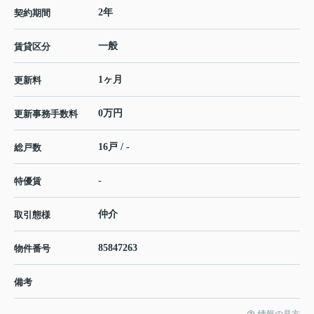
2年
契約期間
一般
賃貸区分
1ヶ月
更新料
0万円
更新事務手数料
16戸 / -
総戸数
-
特優賃
仲介
取引態様
85847263
物件番号
備考
情報の見方