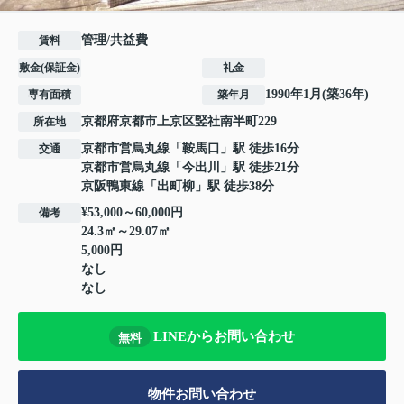
管理/共益費
賃料
敷金(保証金)
礼金
1990年1月(築36年)
専有面積
築年月
京都府
京都市上京区
竪社南半町
229
所在地
京都市営烏丸線
「
鞍馬口
」駅 徒歩16分
交通
京都市営烏丸線
「
今出川
」駅 徒歩21分
京阪鴨東線
「
出町柳
」駅 徒歩38分
¥53,000～60,000円
備考
24.3㎡～29.07㎡
5,000円
なし
なし
LINEからお問い合わせ
無料
物件お問い合わせ