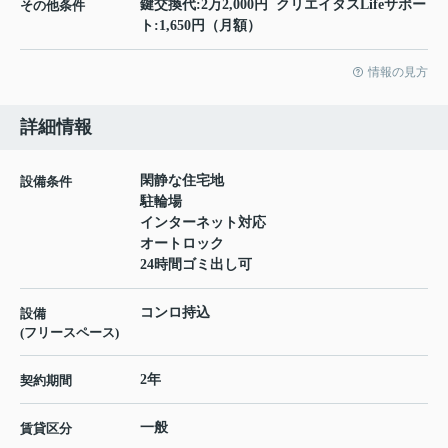
鍵交換代:2万2,000円 クリエイタスLifeサポー
その他条件
ト:1,650円（月額）
情報の見方
詳細情報
閑静な住宅地
設備条件
駐輪場
インターネット対応
オートロック
24時間ゴミ出し可
コンロ持込
設備
(フリースペース)
2年
契約期間
一般
賃貸区分