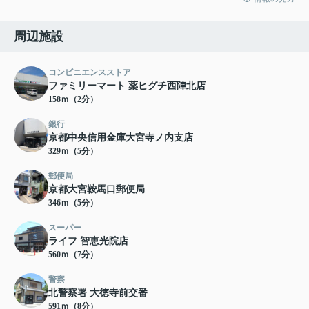
周辺施設
コンビニエンスストア
ファミリーマート 薬ヒグチ西陣北店
158ｍ（2分）
銀行
京都中央信用金庫大宮寺ノ内支店
329ｍ（5分）
郵便局
京都大宮鞍馬口郵便局
346ｍ（5分）
スーパー
ライフ 智恵光院店
560ｍ（7分）
警察
北警察署 大徳寺前交番
591ｍ（8分）