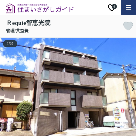
0
Ｒequie智恵光院
管理/共益費
1
/
20