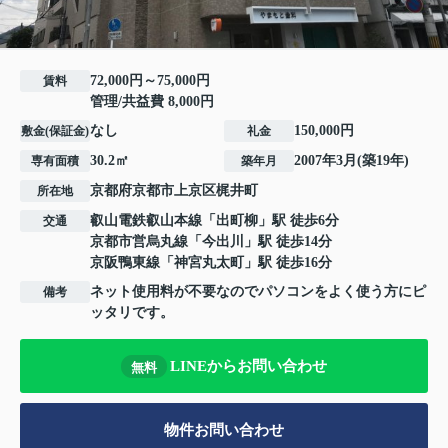
72,000円～75,000円
賃料
管理/共益費 8,000円
なし
150,000円
敷金(保証金)
礼金
30.2㎡
2007年3月(築19年)
専有面積
築年月
京都府
京都市上京区
梶井町
所在地
叡山電鉄叡山本線
「
出町柳
」駅 徒歩6分
交通
京都市営烏丸線
「
今出川
」駅 徒歩14分
京阪鴨東線
「
神宮丸太町
」駅 徒歩16分
ネット使用料が不要なのでパソコンをよく使う方にピ
備考
ッタリです。
LINEからお問い合わせ
無料
物件お問い合わせ