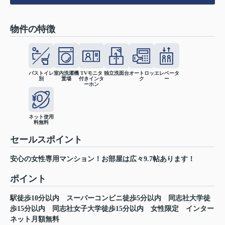
物件の特徴
バストイレ
室内洗濯機
TVモニタ
独立洗面台
オートロッ
エレベータ
別
置場
付きインタ
ク
ー
ーホン
ネット使用
料無料
セールスポイント
安心の女性専用マンション！お部屋は広々9.7帖あります！
ポイント
駅徒歩10分以内
スーパーコンビニ徒歩5分以内
同志社大学徒
歩15分以内
同志社女子大学徒歩15分以内
女性限定
インター
ネット月額無料