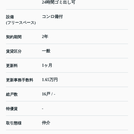
24時間ゴミ出し可
コンロ備付
設備
(フリースペース)
2年
契約期間
一般
賃貸区分
1ヶ月
更新料
1.65万円
更新事務手数料
16戸 / -
総戸数
-
特優賃
仲介
取引態様