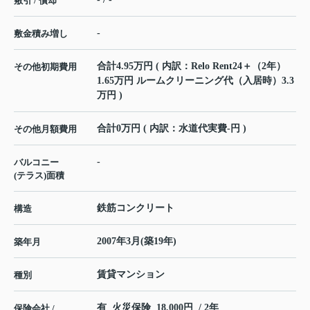
敷引 / 償却
-
敷金積み増し
合計4.95万円 ( 内訳：Relo Rent24＋（2年）
その他初期費用
1.65万円 ルームクリーニング代（入居時）3.3
万円 )
合計0万円 ( 内訳：水道代実費-円 )
その他月額費用
-
バルコニー
(テラス)面積
鉄筋コンクリート
構造
2007年3月(築19年)
築年月
賃貸マンション
種別
有 火災保険 18,000円 / 2年
保険会社 /