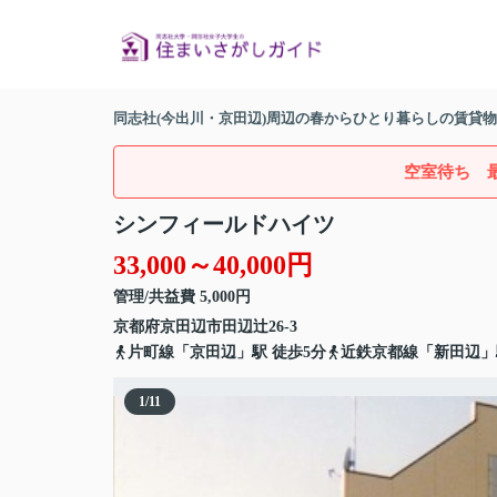
同志社(今出川・京田辺)周辺の春からひとり暮らしの賃貸
空室待ち 
シンフィールドハイツ
33,000～40,000円
管理/共益費 5,000円
京都府
京田辺市
田辺辻
26-3
片町線
「
京田辺
」駅 徒歩5分
近鉄京都線
「
新田辺
」
1
/
11