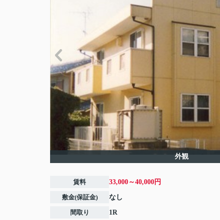
外観
賃料
33,000～40,000円
敷金(保証金)
なし
間取り
1R