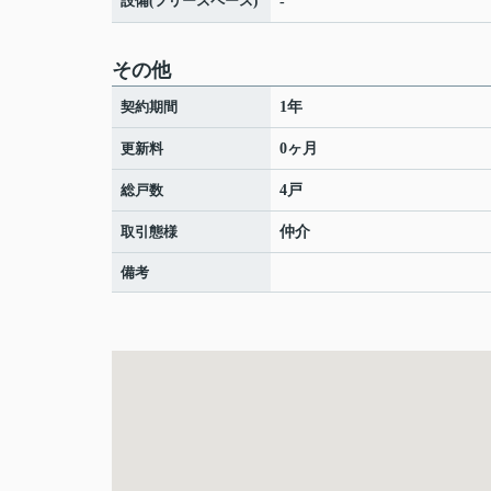
設備(フリースペース)
-
その他
契約期間
1年
更新料
0ヶ月
総戸数
4戸
取引態様
仲介
備考