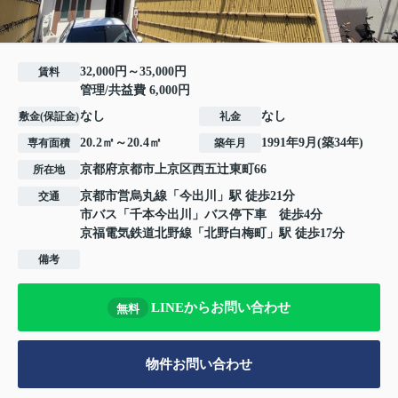
32,000円～35,000円
賃料
管理/共益費 6,000円
なし
なし
敷金(保証金)
礼金
20.2㎡～20.4㎡
1991年9月(築34年)
専有面積
築年月
京都府
京都市上京区
西五辻東町
66
所在地
京都市営烏丸線
「
今出川
」駅 徒歩21分
交通
市バス「千本今出川」バス停下車 徒歩4分
京福電気鉄道北野線
「
北野白梅町
」駅 徒歩17分
備考
LINEからお問い合わせ
無料
物件お問い合わせ