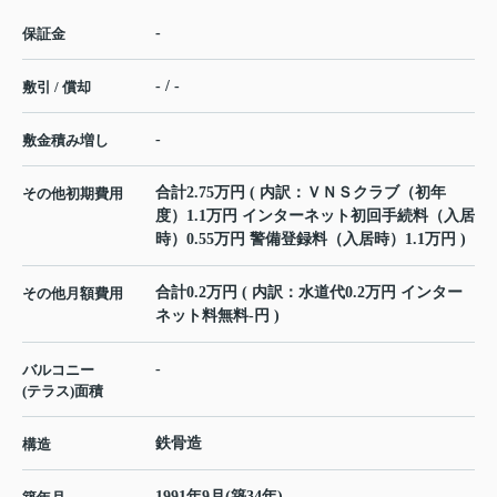
-
保証金
- / -
敷引 / 償却
-
敷金積み増し
合計2.75万円 ( 内訳：ＶＮＳクラブ（初年
その他初期費用
度）1.1万円 インターネット初回手続料（入居
時）0.55万円 警備登録料（入居時）1.1万円 )
合計0.2万円 ( 内訳：水道代0.2万円 インター
その他月額費用
ネット料無料-円 )
-
バルコニー
(テラス)面積
鉄骨造
構造
1991年9月(築34年)