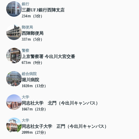
銀行
三菱UFJ銀行西陣支店
234ｍ（3分）
郵便局
西陣郵便局
337ｍ（5分）
警察
上京警察署 今出川大宮交番
673ｍ（9分）
総合病院
堀川病院
1020ｍ（13分）
大学
同志社大学 北門（今出川キャンパス）
1667ｍ（21分）
大学
同志社女子大学 正門（今出川キャンパス）
2099ｍ（27分）