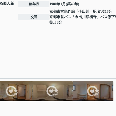
る西入
新
築年月
1980年1月(築46年)
京都市営烏丸線
「
今出川
」駅 徒歩17分
交通
京都市営バス「今出川浄福寺」バス停
徒歩8分