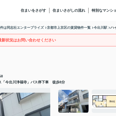
住まいをさがす
住まいさがしの流れ
特別なマンシ
物件は同志社エンタープライズ
京都市上京区の賃貸物件一覧
今出川駅
ハ
最新状況はお問い合わせください
0
ス「今出川浄福寺」バス停下車 徒歩8分