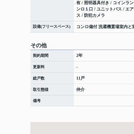
有 / 照明器具付き / コインラン
ンロ１口 / ユニットバス / エ
ス / 防犯カメラ
設備(フリースペース)
コンロ備付 洗濯機置場室内と
その他
契約期間
2年
更新料
-
総戸数
11戸
取引態様
仲介
備考