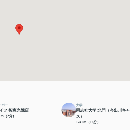
ーパー
大学
イフ 智恵光院店
同志社大学 北門（今出川キ
59ｍ（2分）
ス）
1241ｍ（16分）