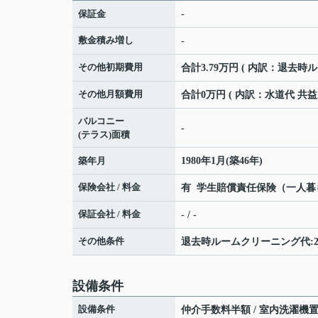
保証金
-
敷金積み増し
-
その他初期費用
合計3.79万円 ( 内訳：退去時ル
その他月額費用
合計0万円 ( 内訳：水道代 共
バルコニー
-
(テラス)面積
築年月
1980年1月(築46年)
保険会社 / 料金
有 学生賠償責任保険（一人暮らし
保証会社 / 料金
- / -
その他条件
退去時ルームクリーニング代:2万7
設備条件
設備条件
仲介手数料半額 / 室内洗濯機置場 