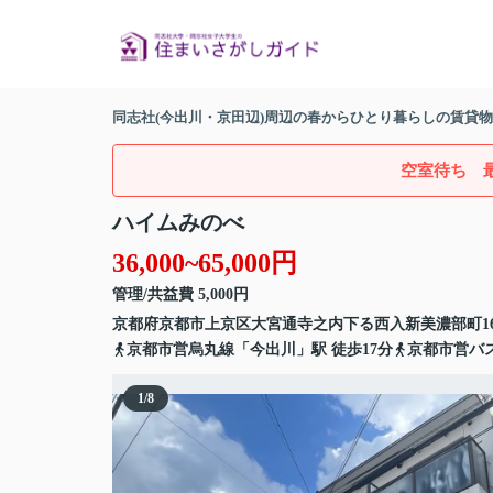
同志社(今出川・京田辺)周辺の春からひとり暮らしの賃貸
空室待ち 
ハイムみのべ
36,000~65,000円
管理/共益費 5,000円
京都府
京都市上京区
大宮通寺之内下る西入
新美濃部町16
京都市営烏丸線
「
今出川
」駅 徒歩17分
京都市営バ
1
/
8