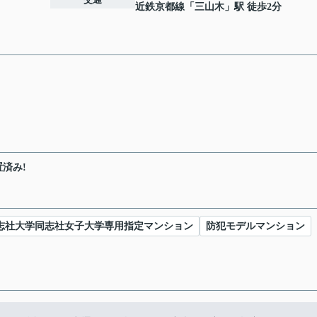
近鉄京都線
「
三山木
」駅 徒歩2分
済み!
志社大学同志社女子大学専用指定マンション
防犯モデルマンション