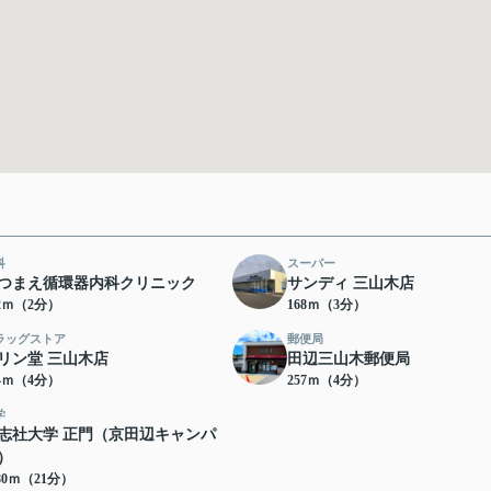
科
スーパー
つまえ循環器内科クリニック
サンディ 三山木店
52ｍ（2分）
168ｍ（3分）
ラッグストア
郵便局
リン堂 三山木店
田辺三山木郵便局
44ｍ（4分）
257ｍ（4分）
学
志社大学 正門（京田辺キャンパ
）
80ｍ（21分）