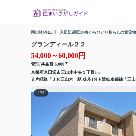
同志社(今出川・京田辺)周辺の春からひとり暮らしの賃貸
グランディール２２
54,000～60,000円
管理/共益費 6,000円
京都府
京田辺市
三山木中央
１丁目1-5
片町線
「
ＪＲ三山木
」駅 徒歩1分
近鉄京都線
「
三山
1
/
30