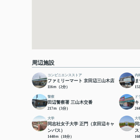
周辺施設
コンビニエンスストア
内
ファミリーマート 京田辺三山木店
ま
116ｍ（2分）
1
警察
ド
田辺警察署 三山木交番
キ
217ｍ（3分）
2
大学
大
同志社女子大学 正門（京田辺キャ
同
ンパス）
ス
1440ｍ（18分）
16