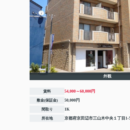
外観
賃料
54,000～60,000円
敷金(保証金)
50,000円
間取り
1K
所在地
京都府
京田辺市
三山木中央
１丁目1-