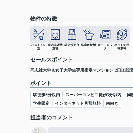
物件の特徴
バストイレ
室内洗濯機
独立洗面台
浴室乾燥機
オートロッ
ネット使用
別
置場
ク
料無料
セールスポイント
同志社大学＆女子大学生専用指定マンション!2口IH設置
ポイント
駅徒歩3分以内
スーパーコンビニ徒歩3分以内
同
学生限定
インターネット月額無料
南向き
担当者のコメント