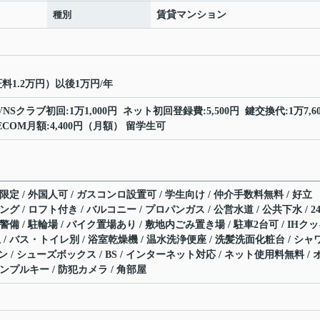
種別
賃貸マンション
料1.2万円）以後1万円/年
VNSクラブ初回:1万1,000円 ネット初回登録費:5,500円 鍵交換代:1万7,60
ECOM月額:4,400円（月額） 留学生可
限定 / 外国人可 / ガスコンロ設置可 / 学生向け / 仲介手数料無料 / 好立
グ / ロフト付き / バルコニー / プロパンガス / 公営水道 / 公共下水 / 2
警備 / 駐輪場 / バイク置場あり / 敷地内ごみ置き場 / 駐車2台可 / IHク
/ バス・トイレ別 / 浴室乾燥機 / 温水洗浄便座 / 洗髪洗面化粧台 / シャ
コン / シューズボックス / BS / インターネット対応 / ネット使用料無料 / 
ィンプルキー / 防犯カメラ / 角部屋