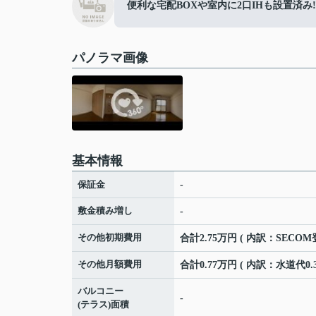
便利な宅配BOXや室内に2口IHも設置済み
パノラマ画像
基本情報
保証金
-
敷金積み増し
-
その他初期費用
合計2.75万円 ( 内訳：SECO
その他月額費用
合計0.77万円 ( 内訳：水道代0.3
バルコニー
-
(テラス)面積