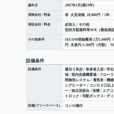
築年月
2007年2月(築19年)
保険会社 / 料金
有 火災保険 20,000円 / 2年
保証会社 / 料金
必加入 / その他
初回月額賃料等30％（最低保証
その他条件
SECOM登録費用:1万1,000円 
円 水道代:3,300円（月額） S
設備条件
設備条件
陽当り良好 / 単身者入居 / 学生
地 / 室内洗濯機置場 / フローリン
間換気システム / 電気有 / 機械
ングヒーター / コンロ２口以上 
ー / 独立洗面台 / 浴槽 / エア
トロック / 宅配ボックス / デ
設備(フリースペース)
コンロ備付