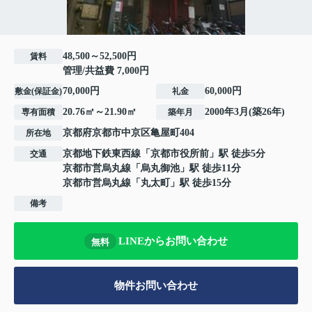
48,500～52,500円
賃料
管理/共益費 7,000円
70,000円
60,000円
敷金(保証金)
礼金
20.76㎡～21.90㎡
2000年3月(築26年)
専有面積
築年月
京都府
京都市中京区
亀屋町
404
所在地
京都地下鉄東西線
「
京都市役所前
」駅 徒歩5分
交通
京都市営烏丸線
「
烏丸御池
」駅 徒歩11分
京都市営烏丸線
「
丸太町
」駅 徒歩15分
備考
LINEからお問い合わせ
無料
物件お問い合わせ