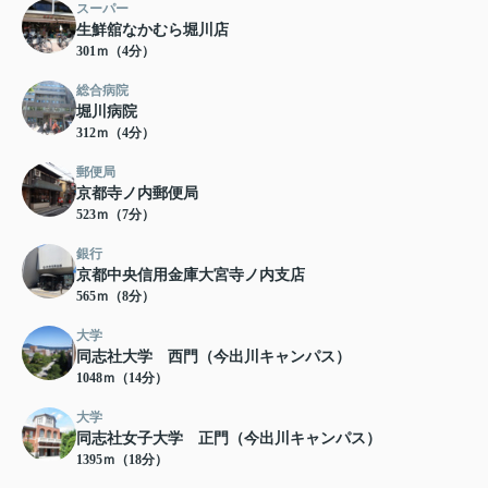
スーパー
生鮮舘なかむら堀川店
301ｍ（4分）
総合病院
堀川病院
312ｍ（4分）
郵便局
京都寺ノ内郵便局
523ｍ（7分）
銀行
京都中央信用金庫大宮寺ノ内支店
565ｍ（8分）
大学
同志社大学 西門（今出川キャンパス）
1048ｍ（14分）
大学
同志社女子大学 正門（今出川キャンパス）
1395ｍ（18分）