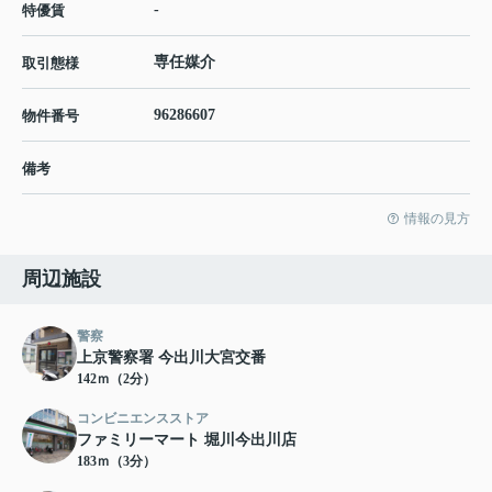
-
特優賃
専任媒介
取引態様
96286607
物件番号
備考
情報の見方
周辺施設
警察
上京警察署 今出川大宮交番
142ｍ（2分）
コンビニエンスストア
ファミリーマート 堀川今出川店
183ｍ（3分）