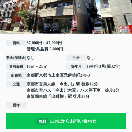
37,000円～47,000円
賃料
管理/共益費 5,000円
なし
なし
敷金(保証金)
礼金
18㎡～21㎡
1994年3月(築32年)
専有面積
築年月
京都府
京都市上京区
元伊佐町
278-3
所在地
京都市営烏丸線
「
今出川
」駅 徒歩12分
交通
京都市営バス「今出川大宮」バス停下車 徒歩1分
京阪鴨東線
「
出町柳
」駅 徒歩27分
備考
LINEからお問い合わせ
無料