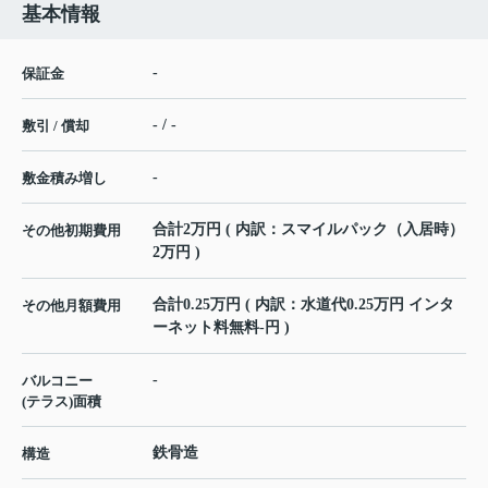
基本情報
-
保証金
- / -
敷引 / 償却
-
敷金積み増し
合計2万円 ( 内訳：スマイルパック（入居時）
その他初期費用
2万円 )
合計0.25万円 ( 内訳：水道代0.25万円 インタ
その他月額費用
ーネット料無料-円 )
-
バルコニー
(テラス)面積
鉄骨造
構造