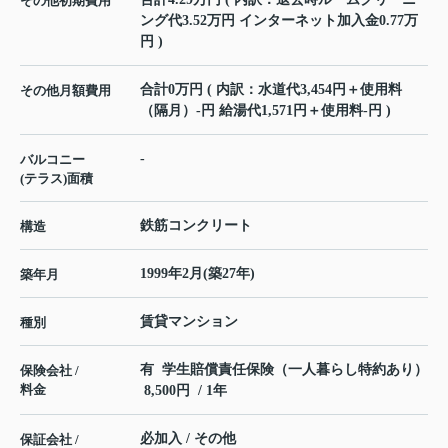
その他初期費用
ング代3.52万円 インターネット加入金0.77万
円 )
合計0万円 ( 内訳：水道代3,454円＋使用料
その他月額費用
（隔月）-円 給湯代1,571円＋使用料-円 )
-
バルコニー
(テラス)面積
鉄筋コンクリート
構造
1999年2月(築27年)
築年月
賃貸マンション
種別
有 学生賠償責任保険（一人暮らし特約あり）
保険会社 /
料金
8,500円 / 1年
必加入 / その他
保証会社 /