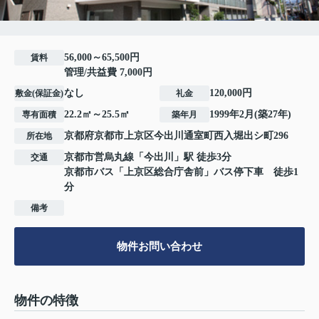
56,000～65,500円
賃料
管理/共益費 7,000円
なし
120,000円
敷金(保証金)
礼金
22.2㎡～25.5㎡
1999年2月(築27年)
専有面積
築年月
京都府
京都市上京区
今出川通室町西入
堀出シ町296
所在地
京都市営烏丸線
「
今出川
」駅 徒歩3分
交通
京都市バス「上京区総合庁舎前」バス停下車 徒歩1
分
備考
物件お問い合わせ
物件の特徴