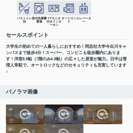
バストイレ
室内洗濯機
TVモニタ
オートロッ
エレベータ
別
置場
付きインタ
ク
ー
ーホン
セールスポイント
大学生の初めての一人暮らしにおすすめ！同志社大学今出川キャ
ンパスまで徒歩4分！スーパー、コンビニも徒歩圏内にありま
す！洋室8.8帖（7階のみ6.8帖）の広々した居室が魅力。日中は管
理人常駐で、オートロックなどのセキュリティも充実しています
♪
パノラマ画像