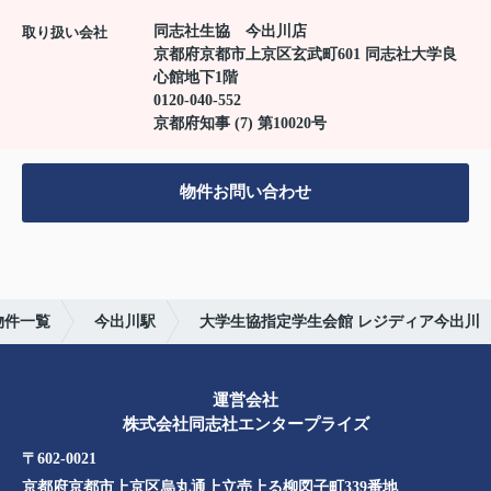
同志社生協 今出川店
取り扱い会社
京都府京都市上京区玄武町601 同志社大学良
心館地下1階
0120-040-552
京都府知事 (7) 第10020号
物件お問い合わせ
物件一覧
今出川駅
大学生協指定学生会館 レジディア今出川
運営会社
株式会社同志社エンタープライズ
〒602-0021
京都府京都市上京区烏丸通上立売上る柳図子町339番地​​