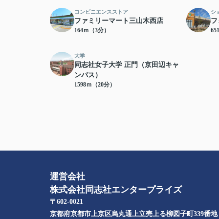
コンビニエンスストア
シ
ファミリーマート三山木西店
フ
164ｍ（3分）
6
大学
同志社女子大学 正門（京田辺キャ
ンパス）
1598ｍ（20分）
運営会社
株式会社同志社エンタープライズ
〒602-0021
京都府京都市上京区烏丸通上立売上る柳図子町339番地​