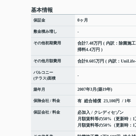
基本情報
保証金
0ヶ月
敷金積み増し
-
その他初期費用
合計7.48万円 ( 内訳：除菌施
掃料4.4万円 )
その他月額費用
合計0.605万円 ( 内訳：UniLife
バルコニー
-
(テラス)面積
築年月
2007年3月(築19年)
保険会社 / 料金
有 総合補償 23,100円 / 1年
保証会社 / 料金
必加入 / クレディセゾン
月額賃料等の50%（更新時：1
月額賃料等の50%（更新時：1