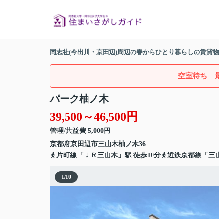
同志社(今出川・京田辺)周辺の春からひとり暮らしの賃貸
空室待ち 
パーク柚ノ木
39,500～46,500円
管理/共益費 5,000円
京都府
京田辺市
三山木柚ノ木
36
片町線
「
ＪＲ三山木
」駅 徒歩10分
近鉄京都線
「
三
1
/
10