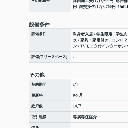
その他条件
除菌施工費:1万7,600円 総合補
円 鍵交換代:1万8,700円 UniL
設備条件
設備条件
単身者入居 / 学生限定 / 学生向
水 / 家具・家電付き / コンロ２
ン / TVモニタ付インターホン 
設備(フリースペース)
-
その他
契約期間
1年
更新料
0ヶ月
総戸数
14戸
取引態様
専属専任媒介
備考