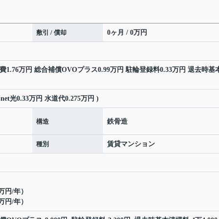
敷引 / 償却
0ヶ月 / 0万円
工費1.76万円 総合補償OVOプラス0.99万円 駐輪登録料0.33万円 退去時基
-net光0.33万円 水道代0.275万円 )
構造
鉄骨造
種別
賃貸マンション
万円/年）
万円/年）