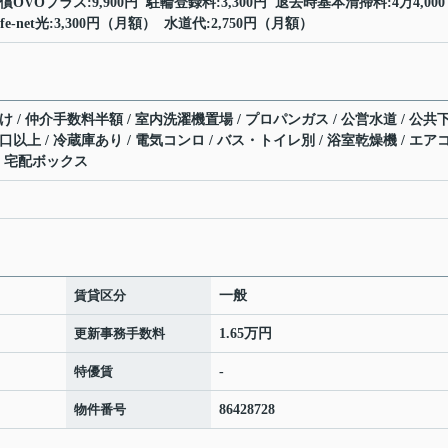
償OVOプラス:9,900円 駐輪登録料:3,300円 退去時基本清掃料:4万4,000
ife-net光:3,300円（月額） 水道代:2,750円（月額）
け / 仲介手数料半額 / 室内洗濯機置場 / プロパンガス / 公営水道 / 公共
口以上 / 冷蔵庫あり / 電気コンロ / バス・トイレ別 / 浴室乾燥機 / エア
/ 宅配ボックス
賃貸区分
一般
更新事務手数料
1.65万円
特優賃
-
物件番号
86428728