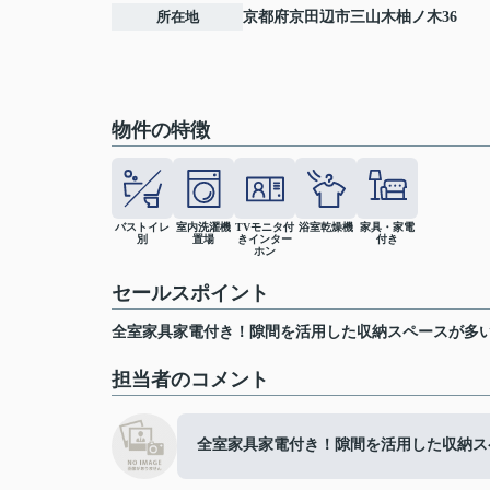
所在地
京都府
京田辺市
三山木柚ノ木
36
物件の特徴
バストイレ
室内洗濯機
TVモニタ付
浴室乾燥機
家具・家電
別
置場
きインター
付き
ホン
セールスポイント
全室家具家電付き！隙間を活用した収納スペースが多い
担当者のコメント
全室家具家電付き！隙間を活用した収納ス