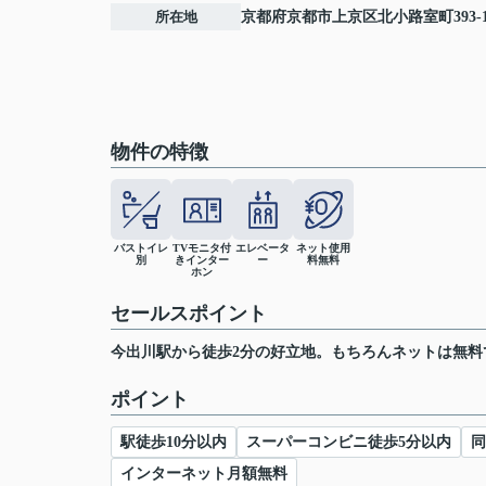
所在地
京都府
京都市上京区
北小路室町
393-
物件の特徴
バストイレ
TVモニタ付
エレベータ
ネット使用
別
きインター
ー
料無料
ホン
セールスポイント
今出川駅から徒歩2分の好立地。もちろんネットは無料
ポイント
駅徒歩10分以内
スーパーコンビニ徒歩5分以内
同
インターネット月額無料