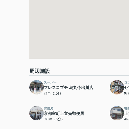
周辺施設
スーパー
コ
フレスコプチ 烏丸今出川店
セ
73ｍ（1分）
9
郵便局
警
京都室町上立売郵便局
上
391ｍ（5分）
4