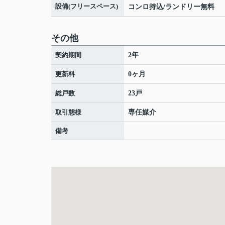
設備(フリースペース)
コンロ持込/ランドリー無料
その他
契約期間
2年
更新料
0ヶ月
総戸数
23戸
取引態様
専任媒介
備考