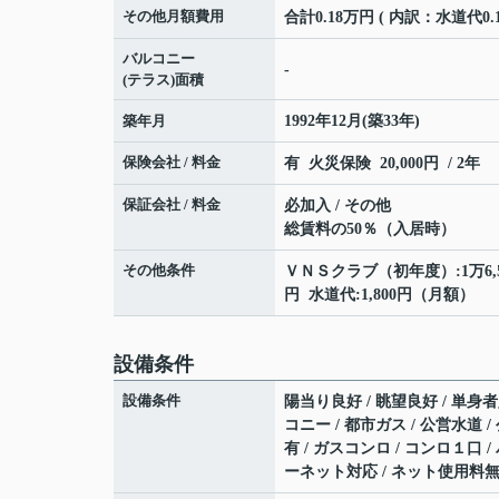
その他月額費用
合計0.18万円 ( 内訳：水道代0.1
バルコニー
-
(テラス)面積
築年月
1992年12月(築33年)
保険会社 / 料金
有 火災保険 20,000円 / 2年
保証会社 / 料金
必加入 / その他
総賃料の50％（入居時）
その他条件
ＶＮＳクラブ（初年度）:1万6,5
円 水道代:1,800円（月額）
設備条件
設備条件
陽当り良好 / 眺望良好 / 単身者
コニー / 都市ガス / 公営水道 
有 / ガスコンロ / コンロ１口 / 
ーネット対応 / ネット使用料無料