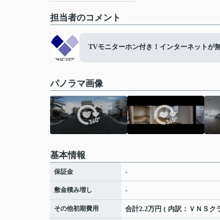
担当者のコメント
TVモニターホン付き！インターネットが
パノラマ画像
基本情報
保証金
-
敷金積み増し
-
その他初期費用
合計2.2万円 ( 内訳：ＶＮＳ