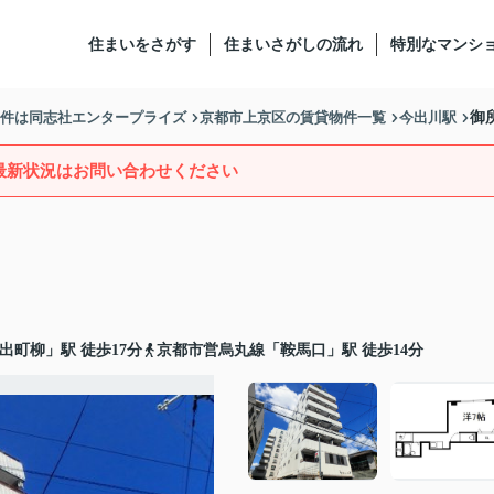
住まいをさがす
住まいさがしの流れ
特別なマンシ
物件は同志社エンタープライズ
京都市上京区の賃貸物件一覧
今出川駅
御
最新状況はお問い合わせください
出町柳
」駅 徒歩17分
京都市営烏丸線
「
鞍馬口
」駅 徒歩14分