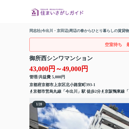
同志社(今出川・京田辺)周辺の春からひとり暮らしの賃貸
空室待ち 
御所西シンワマンション
43,000円～49,000円
管理/共益費 5,000円
京都府
京都市上京区
北小路室町
393-1
京都市営烏丸線
「
今出川
」駅 徒歩2分
京阪鴨東線
「
1
/
28