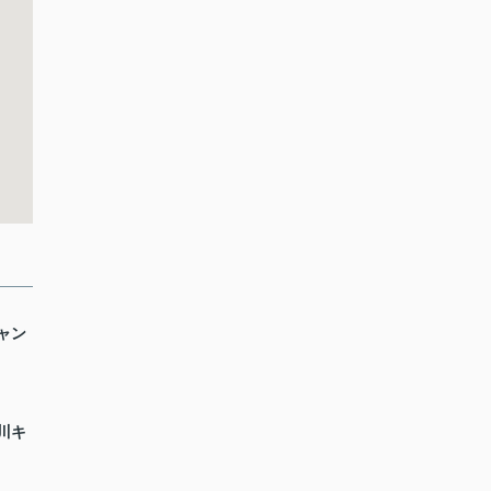
ャン
川キ