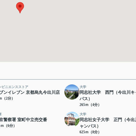
ンビニエンスストア
大学
ブンイレブン 京都烏丸今出川店
同志社大学 西門（今出川キ
7ｍ（2分）
パス）
265ｍ（4分）
察
大学
京警察署 室町中立売交番
同志社女子大学 正門（今出
65ｍ（6分）
ャンパス）
625ｍ（8分）