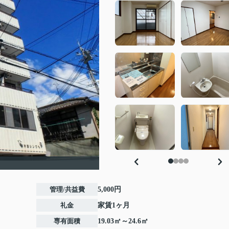
管理/共益費
5,000円
礼金
家賃1ヶ月
専有面積
19.03㎡～24.6㎡