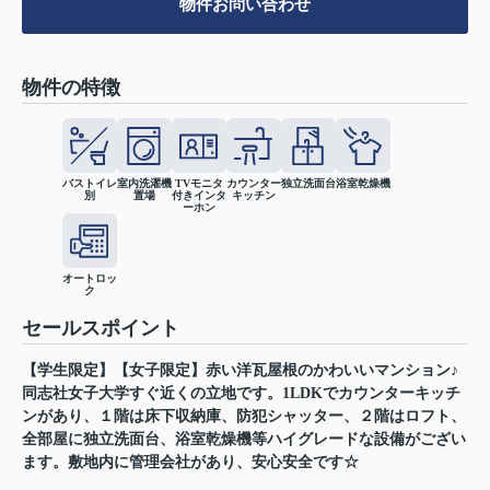
物件お問い合わせ
物件の特徴
バストイレ
室内洗濯機
TVモニタ
カウンター
独立洗面台
浴室乾燥機
別
置場
付きインタ
キッチン
ーホン
オートロッ
ク
セールスポイント
【学生限定】【女子限定】赤い洋瓦屋根のかわいいマンション♪
同志社女子大学すぐ近くの立地です。1LDKでカウンターキッチ
ンがあり、１階は床下収納庫、防犯シャッター、２階はロフト、
全部屋に独立洗面台、浴室乾燥機等ハイグレードな設備がござい
ます。敷地内に管理会社があり、安心安全です☆