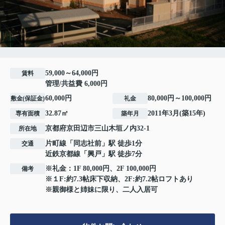
59,000～64,000円
賃料
管理/共益費 6,000円
60,000円
80,000円～100,000円
敷金(保証金)
礼金
32.87㎡
2011年3月(築15年)
専有面積
築年月
京都府
京田辺市
三山木垣ノ内
32-1
所在地
片町線
「
同志社前
」駅 徒歩1分
交通
近鉄京都線
「
興戸
」駅 徒歩7分
※礼金：1F 80,000円、2F 100,000円
備考
※１F:約7.3帖床下収納、2F:約7.2帖ロフトあり
※親御様と姉妹に限り、二人入居可