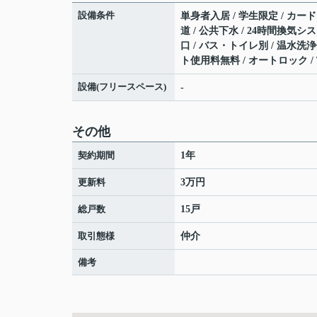
設備条件
単身者入居 / 学生限定 / カード
道 / 公共下水 / 24時間換気シ
口 / バス・トイレ別 / 温水洗浄便
ト使用料無料 / オートロック /
設備(フリースペース)
-
その他
契約期間
1年
更新料
3万円
総戸数
15戸
取引態様
仲介
備考