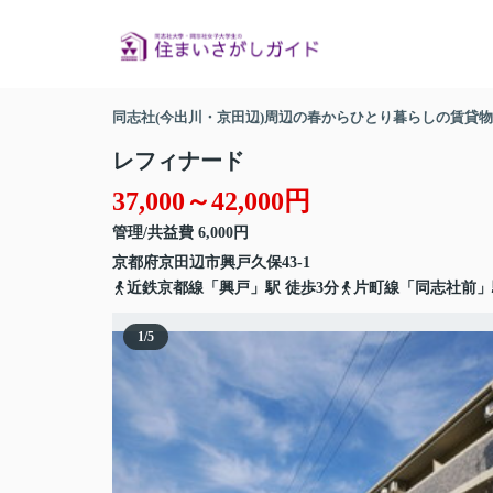
同志社(今出川・京田辺)周辺の春からひとり暮らしの賃貸
レフィナード
37,000～42,000円
管理/共益費 6,000円
京都府
京田辺市
興戸久保
43-1
近鉄京都線
「
興戸
」駅 徒歩3分
片町線
「
同志社前
」
1
/
5