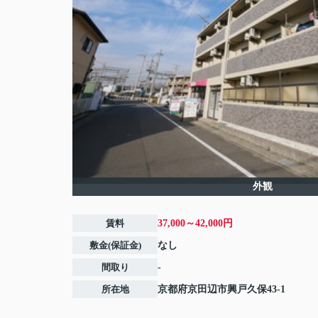
外観
賃料
37,000～42,000円
敷金(保証金)
なし
間取り
-
所在地
京都府
京田辺市
興戸久保
43-1