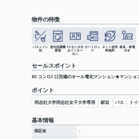
物件の特徴
バストイレ
室内洗濯機
TVモニタ付
オートロッ
ネット使用
家具・家電
別
置場
きインター
ク
料無料
付き
ホン
セールスポイント
IH コンロ1 口完備のオール電化マンション★マンション
ポイント
同志社大学同志社女子大学専用
駅近
バス
トイ
基本情報
保証金
-