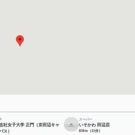
学
スーパー
志社女子大学 正門（京田辺キャ
いそかわ 田辺店
859ｍ（11分）
パス）