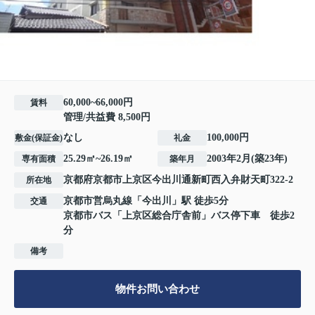
60,000~66,000円
賃料
管理/共益費 8,500円
なし
100,000円
敷金(保証金)
礼金
25.29㎡~26.19㎡
2003年2月(築23年)
専有面積
築年月
京都府
京都市上京区
今出川通新町西入
弁財天町322-2
所在地
京都市営烏丸線
「
今出川
」駅 徒歩5分
交通
京都市バス「上京区総合庁舎前」バス停下車 徒歩2
分
備考
物件お問い合わせ