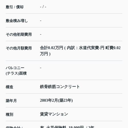
- / -
敷引 / 償却
-
敷金積み増し
-
その他初期費用
合計0.02万円 ( 内訳：水道代実費-円 町費0.02
その他月額費用
万円 )
-
バルコニー
(テラス)面積
鉄骨鉄筋コンクリート
構造
2003年2月(築23年)
築年月
賃貸マンション
種別
有 火災保険料 19,000円 / 2年