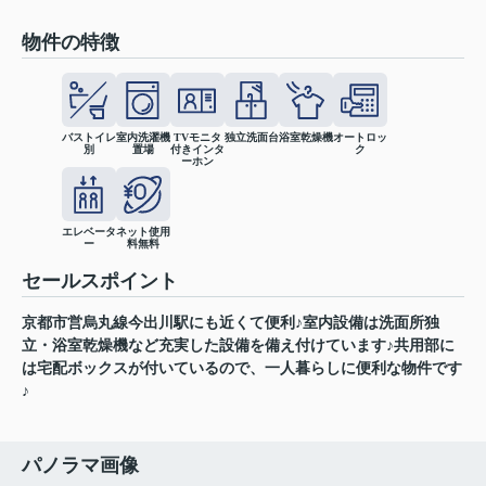
物件の特徴
バストイレ
室内洗濯機
TVモニタ
独立洗面台
浴室乾燥機
オートロッ
別
置場
付きインタ
ク
ーホン
エレベータ
ネット使用
ー
料無料
セールスポイント
京都市営烏丸線今出川駅にも近くて便利♪室内設備は洗面所独
立・浴室乾燥機など充実した設備を備え付けています♪共用部に
は宅配ボックスが付いているので、一人暮らしに便利な物件です
♪
パノラマ画像