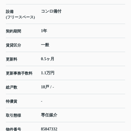
コンロ備付
設備
(フリースペース)
1年
契約期間
一般
賃貸区分
0.5ヶ月
更新料
1.1万円
更新事務手数料
18戸 / -
総戸数
-
特優賃
専任媒介
取引態様
85847332
物件番号