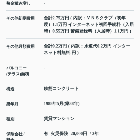
-
敷金積み増し
合計2.75万円 ( 内訳：ＶＮＳクラブ（初年
その他初期費用
度）1.1万円 インターネット初回手続料（入居
時）0.55万円 警備登録料（入居時）1.1万円 )
合計0.2万円 ( 内訳：水道代0.2万円 インター
その他月額費用
ネット料無料-円 )
-
バルコニー
(テラス)面積
鉄筋コンクリート
構造
1988年5月(築38年)
築年月
賃貸マンション
種別
有 火災保険 20,000円 / 2年
保険会社 /
料金