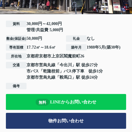
30,000円～42,000円
賃料
管理/共益費 5,000円
50,000円
なし
敷金(保証金)
礼金
17.72㎡～18.6㎡
1988年5月(築38年)
専有面積
築年月
京都府
京都市上京区
閻魔前町
26
所在地
京都市営烏丸線
「
今出川
」駅 徒歩27分
交通
市バス「乾隆校前」バス停下車 徒歩1分
京都市営烏丸線
「
鞍馬口
」駅 徒歩24分
備考
LINEからお問い合わせ
無料
物件お問い合わせ