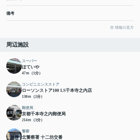
備考
情報の見方
周辺施設
スーパー
ほていや
47ｍ（1分）
コンビニエンスストア
ローソンストア100 LS千本寺之内店
130ｍ（2分）
郵便局
京都千本寺之内郵便局
214ｍ（3分）
警察
北警察署 十二坊交番