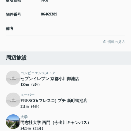
仲介
取引態様
86469389
物件番号
備考
情報の見方
周辺施設
コンビニエンスストア
セブンイレブン 京都小川御池店
155ｍ（2分）
スーパー
FRESCO(フレスコ) プチ 新町御池店
311ｍ（4分）
大学
同志社大学 西門（今出川キャンパス）
2426ｍ（31分）