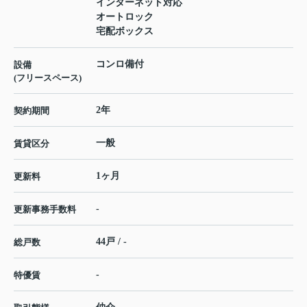
インターネット対応
オートロック
宅配ボックス
コンロ備付
設備
(フリースペース)
2年
契約期間
一般
賃貸区分
1ヶ月
更新料
-
更新事務手数料
44戸 / -
総戸数
-
特優賃