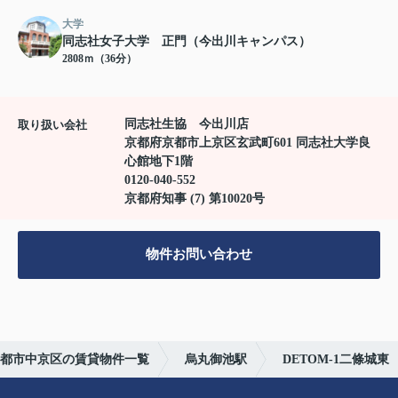
大学
同志社女子大学 正門（今出川キャンパス）
2808ｍ（36分）
同志社生協 今出川店
取り扱い会社
京都府京都市上京区玄武町601 同志社大学良
心館地下1階
0120-040-552
京都府知事 (7) 第10020号
物件お問い合わせ
都市中京区の賃貸物件一覧
烏丸御池駅
DETOM-1二條城東