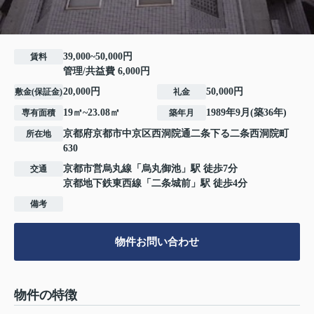
39,000~50,000円
賃料
管理/共益費 6,000円
20,000円
50,000円
敷金(保証金)
礼金
19㎡~23.08㎡
1989年9月(築36年)
専有面積
築年月
京都府
京都市中京区
西洞院通二条下る
二条西洞院町
所在地
630
京都市営烏丸線
「
烏丸御池
」駅 徒歩7分
交通
京都地下鉄東西線
「
二条城前
」駅 徒歩4分
備考
物件お問い合わせ
物件の特徴