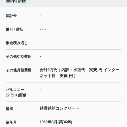
基本情報
-
保証金
- / -
敷引 / 償却
-
敷金積み増し
-
その他初期費用
合計0万円 ( 内訳：水道代 実費-円 インター
その他月額費用
ネット料 実費-円 )
-
バルコニー
(テラス)面積
鉄骨鉄筋コンクリート
構造
1989年9月(築36年)
築年月