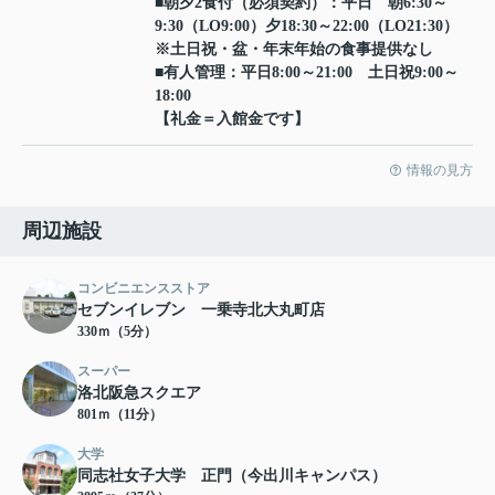
■朝夕2食付（必須契約）：平日 朝6:30～
9:30（LO9:00）夕18:30～22:00（LO21:30）
※土日祝・盆・年末年始の食事提供なし
■有人管理：平日8:00～21:00 土日祝9:00～
18:00
【礼金＝入館金です】
情報の見方
周辺施設
コンビニエンスストア
セブンイレブン 一乗寺北大丸町店
330ｍ（5分）
スーパー
洛北阪急スクエア
801ｍ（11分）
大学
同志社女子大学 正門（今出川キャンパス）