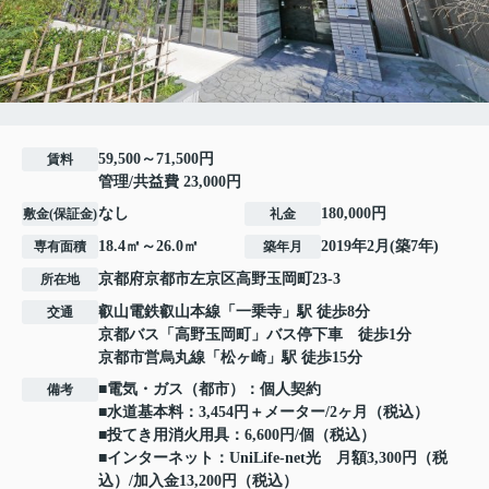
59,500～71,500円
賃料
管理/共益費 23,000円
なし
180,000円
敷金(保証金)
礼金
18.4㎡～26.0㎡
2019年2月(築7年)
専有面積
築年月
京都府
京都市左京区
高野玉岡町
23-3
所在地
叡山電鉄叡山本線
「
一乗寺
」駅 徒歩8分
交通
京都バス「高野玉岡町」バス停下車 徒歩1分
京都市営烏丸線
「
松ヶ崎
」駅 徒歩15分
■電気・ガス（都市）：個人契約
備考
■水道基本料：3,454円＋メーター/2ヶ月（税込）
■投てき用消火用具：6,600円/個（税込）
■インターネット：UniLife‐net光 月額3,300円（税
込）/加入金13,200円（税込）