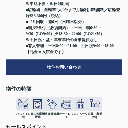
※申込不要・即日利用可
■駐輪場：自転車1人1台まで月額利用料無料／駐輪登
録料3,300円（税込）
■ゴミ回収：週6日（日曜日以外）
■朝夕2食付（必須契約）：平日 朝6:30～
9:30（LO9:00）夕18:30～22:00（LO21:30）
※土日祝・盆・年末年始の食事提供なし
■有人管理：平日8:00～21:00 土日祝9:00～18:00
【礼金＝入館金です】
物件お問い合わせ
物件の特徴
バストイレ
室内洗濯機
浴室乾燥機
オートロッ
エレベータ
家具・家電
別
置場
ク
ー
付き
セールスポイント