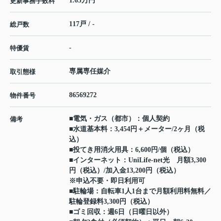
1.65万円
更新事務手数料
117戸 / -
総戸数
-
特優賃
専属専任媒介
取引態様
86569272
物件番号
■電気・ガス（都市）：個人契約
備考
■水道基本料：3,454円＋メーター/2ヶ月（税
込）
■投てき用消火用具：6,600円/個（税込）
■インターネット：UniLife‐net光 月額3,300
円（税込）/加入金13,200円（税込）
※申込不要・即日利用可
■駐輪場：自転車1人1台まで月額利用料無料／
駐輪登録料3,300円（税込）
■ゴミ回収：週6日（日曜日以外）