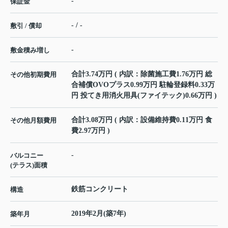
-
保証金
- / -
敷引 / 償却
-
敷金積み増し
合計3.74万円 ( 内訳：除菌施工費1.76万円 総
その他初期費用
合補償OVOプラス0.99万円 駐輪登録料0.33万
円 投てき用消火用具(ファイテック)0.66万円 )
合計3.08万円 ( 内訳：設備維持費0.11万円 食
その他月額費用
費2.97万円 )
-
バルコニー
(テラス)面積
鉄筋コンクリート
構造
2019年2月(築7年)
築年月