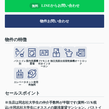
LINEからお問い合わせ
無料
物件お問い合わせ
物件の特徴
バストイレ
室内洗濯機
TVモニタ
独立洗面台
浴室乾燥機
オートロッ
別
置場
付きインタ
ク
ーホン
エレベータ
ネット使用
ー
料無料
セールスポイント
※当店は同志社大学生の仲介手数料が半額です(賃料×55％税
込)※同志社大学生にオススメの築浅賃貸マンション。バストイ