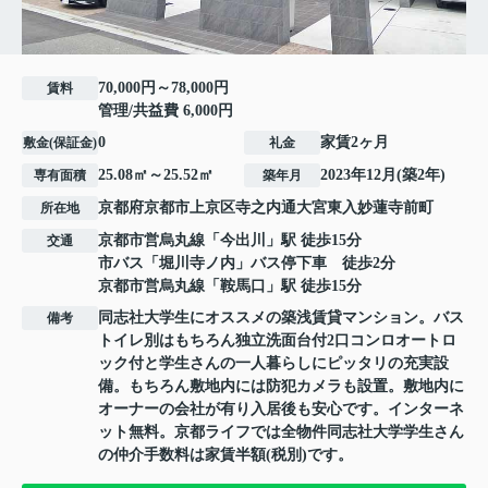
70,000円～78,000円
賃料
管理/共益費 6,000円
0
家賃2ヶ月
敷金(保証金)
礼金
25.08㎡～25.52㎡
2023年12月(築2年)
専有面積
築年月
京都府
京都市上京区
寺之内通大宮東入
妙蓮寺前町
所在地
京都市営烏丸線
「
今出川
」駅 徒歩15分
交通
市バス「堀川寺ノ内」バス停下車 徒歩2分
京都市営烏丸線
「
鞍馬口
」駅 徒歩15分
同志社大学生にオススメの築浅賃貸マンション。バス
備考
トイレ別はもちろん独立洗面台付2口コンロオートロ
ック付と学生さんの一人暮らしにピッタリの充実設
備。もちろん敷地内には防犯カメラも設置。敷地内に
オーナーの会社が有り入居後も安心です。インターネ
ット無料。京都ライフでは全物件同志社大学学生さん
の仲介手数料は家賃半額(税別)です。