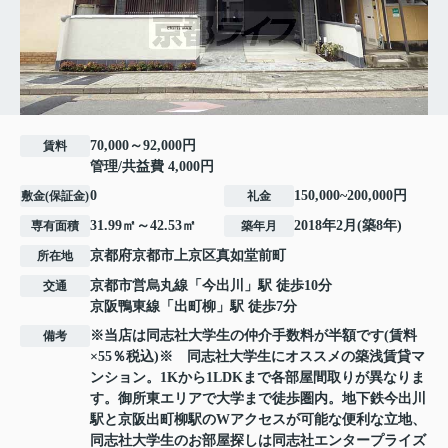
70,000～92,000円
賃料
管理/共益費 4,000円
0
150,000~200,000円
敷金(保証金)
礼金
31.99㎡～42.53㎡
2018年2月(築8年)
専有面積
築年月
京都府
京都市上京区
真如堂前町
所在地
京都市営烏丸線
「
今出川
」駅 徒歩10分
交通
京阪鴨東線
「
出町柳
」駅 徒歩7分
※当店は同志社大学生の仲介手数料が半額です(賃料
備考
×55％税込)※ 同志社大学生にオススメの築浅賃貸マ
ンション。1Kから1LDKまで各部屋間取りが異なりま
す。御所東エリアで大学まで徒歩圏内。地下鉄今出川
駅と京阪出町柳駅のWアクセスが可能な便利な立地、
同志社大学生のお部屋探しは同志社エンタープライズ