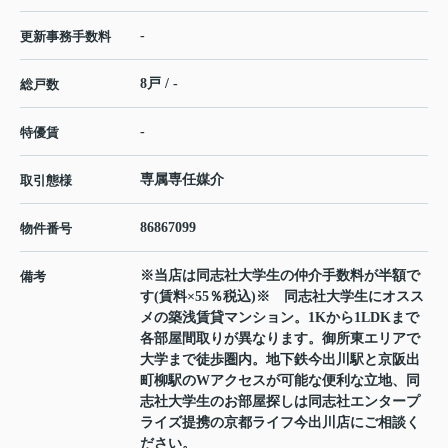
-
更新事務手数料
8戸 / -
総戸数
-
特優賃
専属専任媒介
取引態様
86867099
物件番号
※当店は同志社大学生の仲介手数料が半額で
備考
す(賃料×55％税込)※ 同志社大学生にオスス
メの築浅賃貸マンション。1Kから1LDKまで
各部屋間取りが異なります。御所東エリアで
大学まで徒歩圏内。地下鉄今出川駅と京阪出
町柳駅のWアクセスが可能な便利な立地、同
志社大学生のお部屋探しは同志社エンタープ
ライズ提携の京都ライフ今出川店にご相談く
ださい。