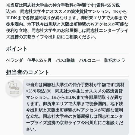
※当店は同志社大学生の仲介手数料が半額です(賃料×55％税
込)※ 同志社大学生にオススメの築浅賃貸マンション。1Kから
1LDKまで各部屋間取りが異なります。御所東エリアで大学まで
徒歩圏内。地下鉄今出川駅と京阪出町柳駅のWアクセスが可能な
便利な立地、同志社大学生のお部屋探しは同志社エンタープライ
ズ提携の京都ライフ今出川店にご相談ください。
ポイント
ベランダ
仲手0.55ヶ月
バス2路線
バルコニー
防犯カメラ
担当者のコメント
※当店は同志社大学生の仲介手数料が半額です(賃料
×55％税込)※ 同志社大学生にオススメの築浅賃貸
マンション。1Kから1LDKまで各部屋間取りが異な
ります。御所東エリアで大学まで徒歩圏内。地下鉄
今出川駅と京阪出町柳駅のWアクセスが可能な便利
な立地、同志社大学生のお部屋探しは同志社エンタ
ープライズ提携の京都ライフ今出川店にご相談くだ
さい。