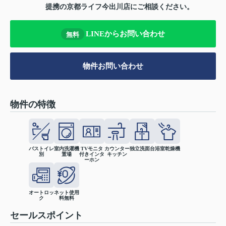
提携の京都ライフ今出川店にご相談ください。
LINEからお問い合わせ
無料
物件お問い合わせ
物件の特徴
バストイレ
室内洗濯機
TVモニタ
カウンター
独立洗面台
浴室乾燥機
別
置場
付きインタ
キッチン
ーホン
オートロッ
ネット使用
ク
料無料
セールスポイント