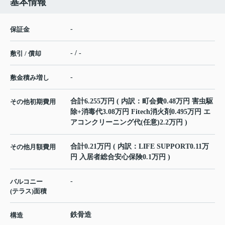
基本情報
-
保証金
- / -
敷引 / 償却
-
敷金積み増し
合計6.255万円 ( 内訳：町会費0.48万円 害虫駆
その他初期費用
除+消毒代3.08万円 Fitech消火剤0.495万円 エ
アコンクリーニング代(任意)2.2万円 )
合計0.21万円 ( 内訳：LIFE SUPPORT0.11万
その他月額費用
円 入居者総合安心保険0.1万円 )
-
バルコニー
(テラス)面積
鉄骨造
構造