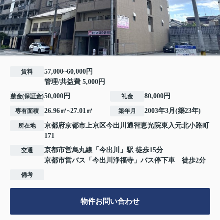
57,000~60,000円
賃料
管理/共益費 5,000円
50,000円
80,000円
敷金(保証金)
礼金
26.96㎡~27.01㎡
2003年3月(築23年)
専有面積
築年月
京都府
京都市上京区
今出川通智恵光院東入
元北小路町
所在地
171
京都市営烏丸線
「
今出川
」駅 徒歩15分
交通
京都市営バス「今出川浄福寺」バス停下車 徒歩2分
備考
物件お問い合わせ