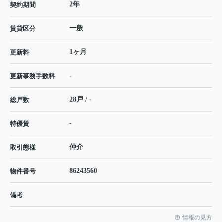
2年
契約期間
一般
賃貸区分
1ヶ月
更新料
-
更新事務手数料
28戸 / -
総戸数
-
特優賃
仲介
取引態様
86243560
物件番号
備考
情報の見方