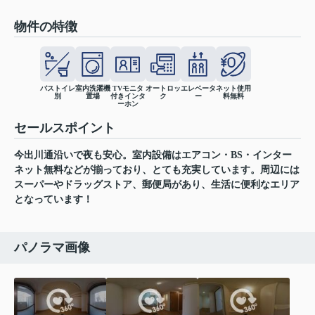
物件の特徴
バストイレ
室内洗濯機
TVモニタ
オートロッ
エレベータ
ネット使用
別
置場
付きインタ
ク
ー
料無料
ーホン
セールスポイント
今出川通沿いで夜も安心。室内設備はエアコン・BS・インター
ネット無料などが揃っており、とても充実しています。周辺には
スーパーやドラッグストア、郵便局があり、生活に便利なエリア
となっています！
パノラマ画像