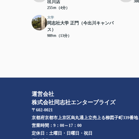
3
出川店
255ｍ（4分）
大学
同志社大学 正門（今出川キャンパ
ス）
989ｍ（13分）
運営会社
株式会社同志社エンタープライズ
〒602-0021
京都府京都市上京区烏丸通上立売上る柳図子町339番地​
営業時間：
9：00～17：00
定休日：
土曜日・日曜日・祝日