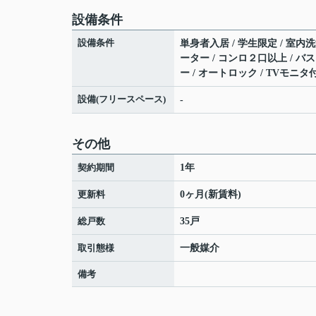
設備条件
設備条件
単身者入居 / 学生限定 / 室内洗
ーター / コンロ２口以上 / バス・
ー / オートロック / TVモニ
設備(フリースペース)
-
その他
契約期間
1年
更新料
0ヶ月(新賃料)
総戸数
35戸
取引態様
一般媒介
備考