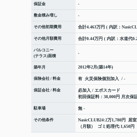
保証金
-
敷金積み増し
-
その他初期費用
合計4.463万円 ( 内訳：Nasic
その他月額費用
合計0.44万円 ( 内訳：水道代0.
バルコニー
-
(テラス)面積
築年月
2012年2月(築14年)
保険会社 / 料金
有 火災保険個別加入 / -
保証会社 / 料金
必加入 / エポスカード
初回保証料：38,000円 月次保
駐車場
無 -
その他条件
NasicCLUB24:2万1,780円 
（月額） ゴミ処理代:1,650