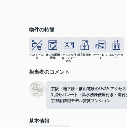
物件の特徴
バストイレ
室内洗濯機
TVモニタ付
独立洗面台
オートロッ
エレベータ
別
置場
きインター
ク
ー
ホン
担当者のコメント
京阪・地下鉄・叡山電鉄の3WAY アクセ
3 点セパレート・温水洗浄便座付き・造
京都府防犯モデル賃貸マンション
基本情報