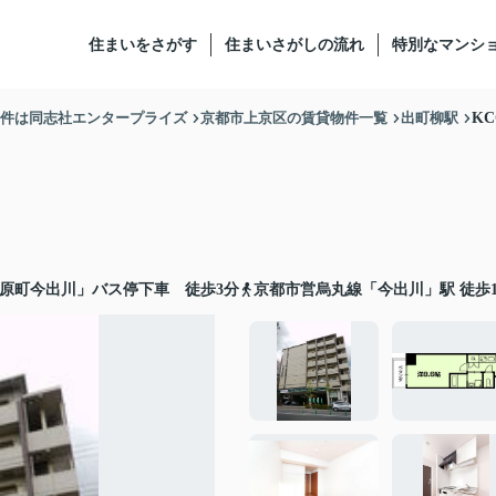
住まいをさがす
住まいさがしの流れ
特別なマンシ
物件は同志社エンタープライズ
京都市上京区の賃貸物件一覧
出町柳駅
K
原町今出川」バス停下車 徒歩3分
京都市営烏丸線
「
今出川
」駅 徒歩