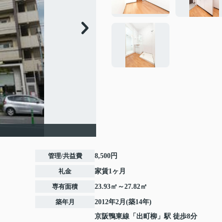
管理/共益費
8,500円
礼金
家賃1ヶ月
専有面積
23.93㎡～27.82㎡
築年月
2012年2月(築14年)
京阪鴨東線
「
出町柳
」駅 徒歩8分