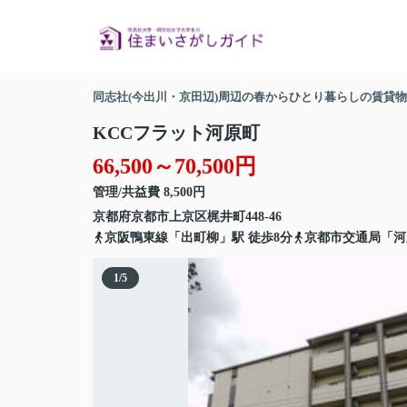
同志社(今出川・京田辺)周辺の春からひとり暮らしの賃貸
KCCフラット河原町
66,500～70,500円
管理/共益費 8,500円
京都府
京都市上京区
梶井町
448-46
京阪鴨東線
「
出町柳
」駅 徒歩8分
京都市交通局「河
1
/
5