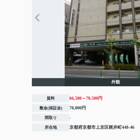
外観
賃料
66,500～70,500円
敷金(保証金)
70,000円
間取り
-
所在地
京都府
京都市上京区
梶井町
448-46