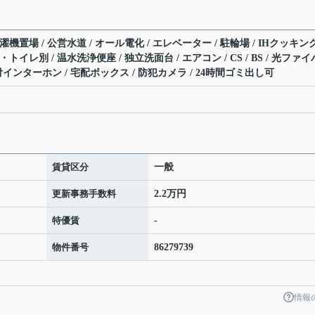
濯機置場 / 公営水道 / オール電化 / エレベーター / 駐輪場 / IHクッキン
トイレ別 / 温水洗浄便座 / 独立洗面台 / エアコン / CS / BS / 光ファイ
タ付インターホン / 宅配ボックス / 防犯カメラ / 24時間ゴミ出し可
賃貸区分
一般
更新事務手数料
2.2万円
特優賃
-
物件番号
86279739
情報